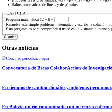
Etiquetas HTML permitidas: <br> <p> <h2> <h3> <h4> <h5> <h
Saltos automáticos de líneas y de párrafos.
CAPTCHA
Pregunta matemática
12 + 6 =
Resuelva este simple problema matemático y escriba la solución; po
Esta pregunta es para comprobar si usted es un visitante humano y
Otras noticias
Convocatoria de Becas ColaborAcción de Investigació
En tiempos de cambio climático, indígenas peruanos 
En Bolivia un río contaminado con mercurio enferma