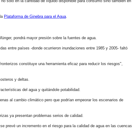
 no solo en la cantidad de líquido disponible para consumo sino también en
 la
Plataforma de Ginebra para el Agua
.
Münger, pondrá mayor presión sobre la fuentes de agua.
das entre países -donde ocurrieron inundaciones entre 1985 y 2005- faltó
fronterizos constituye una herramienta eficaz para reducir los riesgos",
osteros y deltas.
cterísticas del agua y quitándole potabilidad.
ajenas al cambio climático pero que podrían empeorar los escenarios de
rizas ya presentan problemas serios de calidad.
e prevé un incremento en el riesgo para la calidad de agua en las cuencas