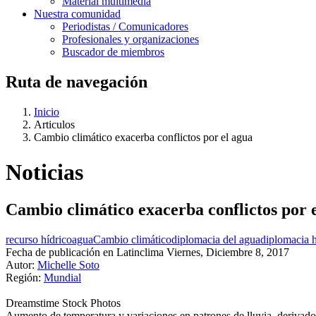
Material multimedia
Nuestra comunidad
Periodistas / Comunicadores
Profesionales y organizaciones
Buscador de miembros
Ruta de navegación
Inicio
Articulos
Cambio climático exacerba conflictos por el agua
Noticias
Cambio climático exacerba conflictos por 
recurso hídrico
agua
Cambio climático
diplomacia del agua
diplomacia h
Fecha de publicación en Latinclima
Viernes, Diciembre 8, 2017
Autor:
Michelle Soto
Región:
Mundial
Dreamstime Stock Photos
Aumento de temperatura y variaciones en patrones de lluvia, derivado