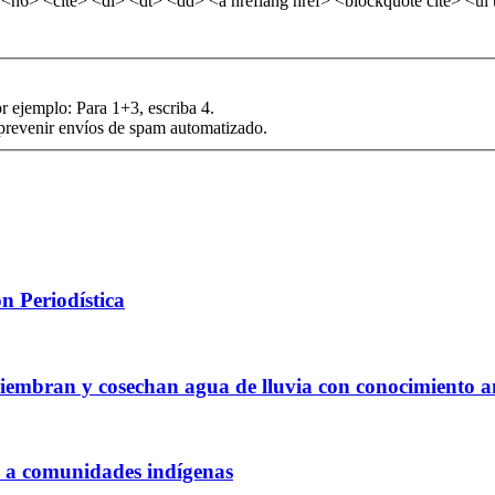
6> <cite> <dl> <dt> <dd> <a hreflang href> <blockquote cite> <ul t
r ejemplo: Para 1+3, escriba 4.
 prevenir envíos de spam automatizado.
n Periodística
siembran y cosechan agua de lluvia con conocimiento a
 a comunidades indígenas