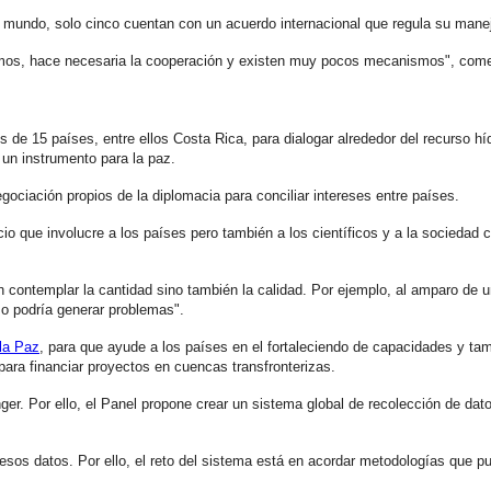
l mundo, solo cinco cuentan con un acuerdo internacional que regula su mane
tremos, hace necesaria la cooperación y existen muy pocos mecanismos", co
s de 15 países, entre ellos Costa Rica, para dialogar alrededor del recurso hí
 un instrumento para la paz.
ociación propios de la diplomacia para conciliar intereses entre países.
io que involucre a los países pero también a los científicos y a la sociedad c
 contemplar la cantidad sino también la calidad. Por ejemplo, al amparo de u
so podría generar problemas".
la Paz
, para que ayude a los países en el fortaleciendo de capacidades y tam
ara financiar proyectos en cuencas transfronterizas.
er. Por ello, el Panel propone crear un sistema global de recolección de da
esos datos. Por ello, el reto del sistema está en acordar metodologías que 