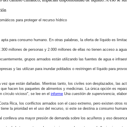
ción
máticos para proteger el recurso hídrico
s apta para consumo humano. En otras palabras, la oferta de líquido es limita
.300 millones de personas y 2.000 millones de ellas no tienen acceso a agua
ecuentemente, grupos armados están utilizando las fuentes de agua e infrae
esas y las utilizan para inundar poblados o restringen el líquido para provo
a vez que están dañadas. Mientras tanto, los civiles son desplazados, las ac
que hacen los paquetes de alimentos y medicinas. La única opción es reparar 
 círculo vicioso", se lee en el
informe
Una cuestión de supervivencia
, elabo
osta Rica, los conflictos armados son el caso extremo, pero existen otros r
tiene la prioridad en el uso del recurso, si este se destina a consumo humano
cual conlleva una mayor presión de demanda sobre los acuíferos y eso desenc