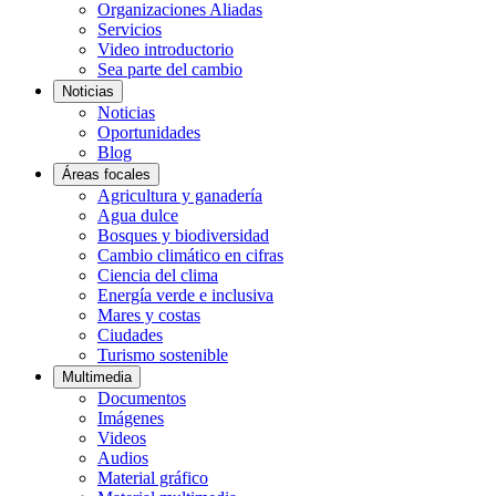
Organizaciones Aliadas
Servicios
Video introductorio
Sea parte del cambio
Noticias
Noticias
Oportunidades
Blog
Áreas focales
Agricultura y ganadería
Agua dulce
Bosques y biodiversidad
Cambio climático en cifras
Ciencia del clima
Energía verde e inclusiva
Mares y costas
Ciudades
Turismo sostenible
Multimedia
Documentos
Imágenes
Videos
Audios
Material gráfico