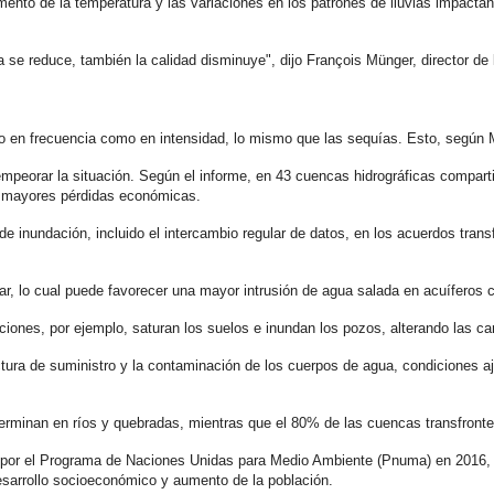
mento de la temperatura y las variaciones en los patrones de lluvias impactan
a se reduce, también la calidad disminuye", dijo François Münger, director de
o en frecuencia como en intensidad, lo mismo que las sequías. Esto, según 
mpeorar la situación. Según el informe, en 43 cuencas hidrográficas comparti
en mayores pérdidas económicas.
de inundación, incluido el intercambio regular de datos, en los acuerdos trans
mar, lo cual puede favorecer una mayor intrusión de agua salada en acuíferos c
ones, por ejemplo, saturan los suelos e inundan los pozos, alterando las cara
ructura de suministro y la contaminación de los cuerpos de agua, condiciones 
terminan en ríos y quebradas, mientras que el 80% de las cuencas transfronte
 por el Programa de Naciones Unidas para Medio Ambiente (Pnuma) en 2016, s
esarrollo socioeconómico y aumento de la población.