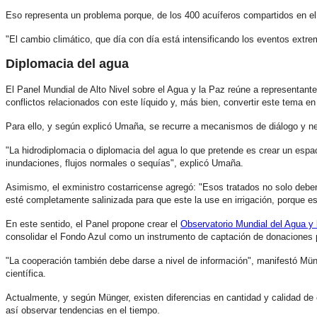
Eso representa un problema porque, de los 400 acuíferos compartidos en e
"El cambio climático, que día con día está intensificando los eventos ex
Diplomacia del agua
El Panel Mundial de Alto Nivel sobre el Agua y la Paz reúne a representante
conflictos relacionados con este líquido y, más bien, convertir este tema en
Para ello, y según explicó Umaña, se recurre a mecanismos de diálogo y neg
"La hidrodiplomacia o diplomacia del agua lo que pretende es crear un espac
inundaciones, flujos normales o sequías", explicó Umaña.
Asimismo, el exministro costarricense agregó: "Esos tratados no solo deben
esté completamente salinizada para que este la use en irrigación, porque e
En este sentido, el Panel propone crear el
Observatorio Mundial del Agua y 
consolidar el Fondo Azul como un instrumento de captación de donaciones p
"La cooperación también debe darse a nivel de información", manifestó Müng
científica.
Actualmente, y según Münger, existen diferencias en cantidad y calidad de 
así observar tendencias en el tiempo.