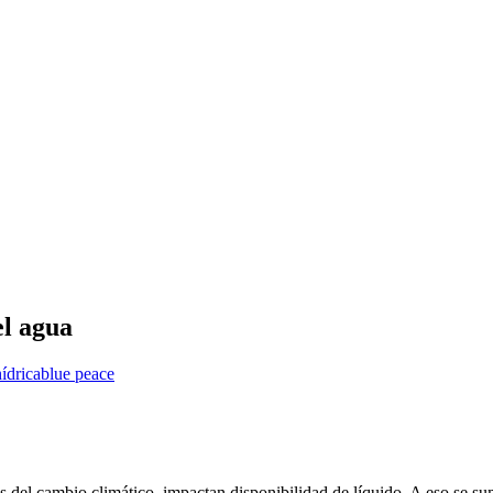
el agua
ídrica
blue peace
s del cambio climático, impactan disponibilidad de líquido. A eso se s