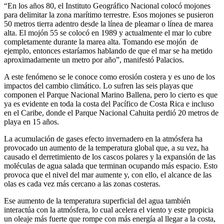
“En los años 80, el Instituto Geográfico Nacional colocó mojones
para delimitar la zona marítimo terrestre. Esos mojones se pusieron
50 metros tierra adentro desde la línea de pleamar o línea de marea
alta. El mojón 55 se colocó en 1989 y actualmente el mar lo cubre
completamente durante la marea alta. Tomando ese mojón de
ejemplo, entonces estaríamos hablando de que el mar se ha metido
aproximadamente un metro por año”, manifestó Palacios.
A este fenómeno se le conoce como erosión costera y es uno de los
impactos del cambio climático. Lo sufren las seis playas que
componen el Parque Nacional Marino Ballena, pero lo cierto es que
ya es evidente en toda la costa del Pacífico de Costa Rica e incluso
en el Caribe, donde el Parque Nacional Cahuita perdió 20 metros de
playa en 15 años.
La acumulación de gases efecto invernadero en la atmósfera ha
provocado un aumento de la temperatura global que, a su vez, ha
causado el derretimiento de los cascos polares y la expansión de las
moléculas de agua salada que terminan ocupando más espacio. Esto
provoca que el nivel del mar aumente y, con ello, el alcance de las
olas es cada vez más cercano a las zonas costeras.
Ese aumento de la temperatura superficial del agua también
interactúa con la atmósfera, lo cual acelera el viento y este propicia
un oleaje más fuerte que rompe con más energía al llegar a la costa,