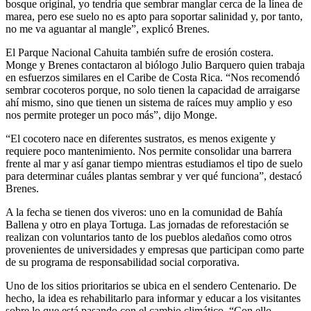
bosque original, yo tendría que sembrar manglar cerca de la línea de
marea, pero ese suelo no es apto para soportar salinidad y, por tanto,
no me va aguantar al mangle”, explicó Brenes.
El Parque Nacional Cahuita también sufre de erosión costera.
Monge y Brenes contactaron al biólogo Julio Barquero quien trabaja
en esfuerzos similares en el Caribe de Costa Rica. “Nos recomendó
sembrar cocoteros porque, no solo tienen la capacidad de arraigarse
ahí mismo, sino que tienen un sistema de raíces muy amplio y eso
nos permite proteger un poco más”, dijo Monge.
“El cocotero nace en diferentes sustratos, es menos exigente y
requiere poco mantenimiento. Nos permite consolidar una barrera
frente al mar y así ganar tiempo mientras estudiamos el tipo de suelo
para determinar cuáles plantas sembrar y ver qué funciona”, destacó
Brenes.
A la fecha se tienen dos viveros: uno en la comunidad de Bahía
Ballena y otro en playa Tortuga. Las jornadas de reforestación se
realizan con voluntarios tanto de los pueblos aledaños como otros
provenientes de universidades y empresas que participan como parte
de su programa de responsabilidad social corporativa.
Uno de los sitios prioritarios se ubica en el sendero Centenario. De
hecho, la idea es rehabilitarlo para informar y educar a los visitantes
sobre lo que está pasando con el cambio climático. “Con ello,