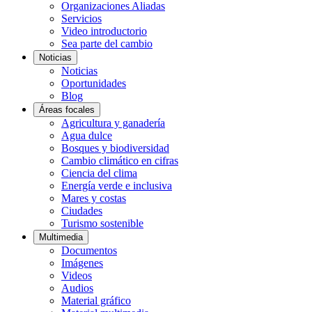
Organizaciones Aliadas
Servicios
Video introductorio
Sea parte del cambio
Noticias
Noticias
Oportunidades
Blog
Áreas focales
Agricultura y ganadería
Agua dulce
Bosques y biodiversidad
Cambio climático en cifras
Ciencia del clima
Energía verde e inclusiva
Mares y costas
Ciudades
Turismo sostenible
Multimedia
Documentos
Imágenes
Videos
Audios
Material gráfico