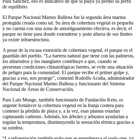
Para Sánchez, eso es indicativo de que la playa ya perdió su perfil
de equilibrio.
El Parque Nacional Marino Ballena fue la segunda área marina
protegida creada como tal. Su área de cobertura vegetal es pequeña
y no cuenta con una zona de amortiguamiento efectiva, es decir, el
parque no tiene para donde extenderse y justo afuera de sus límites
ya existe infraestructura.
A pesar de la escasa extensión de cobertura vegetal, el parque es el
guardián del pueblo. “La barrera natural que tiene con las palmeras,
los almendros y los manglares contribuye a que, cuando se
presentan condiciones climatológicas fuertes, se evite una situación
de peligro para la comunidad. El parque recibe el primer golpe y,
gracias a eso, nos protege”, comentó Rodolfo Acuña, administrador
del Parque Nacional Marino Ballena y funcionario del Sistema
Nacional de Áreas de Conservación.
Para Luis Monge, también funcionario de Fundación Keto, es
urgente fortalecer la cobertura vegetal en la franja costera para
contener la pérdida de playa y, a la vez, esas plantas estarían
capturando carbono. Además, los árboles y arbustos ayudarían a
regular la temperatura, disminuyendo la sensación térmica gracias a
su sombra.
“La reforestación también evita que se empobrezca el suelo que, ya