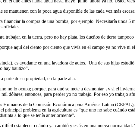
o, en el que antes había agua hasta mayo, junio, ahora ya no. Usted vier
 se mantienen con la poca agua disponible de las cada vez más escasas 
ara financiar la compra de una bomba, por ejemplo. Necesitaría unos 5 m
s oficiales.
 trabajar, en la tierra, pero no hay plata, los dueños de tierra tampoco t
porque aquí del ciento por ciento que vivía en el campo ya no vive ni el
vincia), es ayudante en una lavadora de autos. Una de sus hijas estudió
no hay bautizo”.
 parte de su propiedad, en la parte alta.
no no lo ocupa; porque, para qué se mete a desmontar, ¿y si el invierno
s mil dólares; entonces, para perder yo no trabajo. Por eso yo trabajo a
ntos Humanos de la Comisión Económica para América Latina (CEPAL), 
 el principal problema en la agricultura es “que uno no sabe cuándo est
istinta a lo que se tenía anteriormente”.
s difícil establecer cuándo ya cambió y estás en una nueva normalidad.