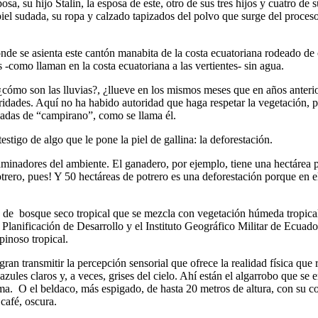
, su hijo Stalin, la esposa de este, otro de sus tres hijos y cuatro de
a piel sudada, su ropa y calzado tapizados del polvo que surge del proc
onde se asienta este cantón manabita de la costa ecuatoriana rodeado de c
s -como llaman en la costa ecuatoriana a las vertientes- sin agua.
¿cómo son las lluvias?, ¿llueve en los mismos meses que en años anterio
oridades. Aquí no ha habido autoridad que haga respetar la vegetación,
nadas de “campirano”, como se llama él.
tigo de algo que le pone la piel de gallina: la deforestación.
aminadores del ambiente. El ganadero, por ejemplo, tiene una hectárea 
ero, pues! Y 50 hectáreas de potrero es una deforestación porque en el 
 de bosque seco tropical que se mezcla con vegetación húmeda tropical e
lanificación de Desarrollo y el Instituto Geográfico Militar de Ecuador
inoso tropical.
an transmitir la percepción sensorial que ofrece la realidad física que 
zules claros y, a veces, grises del cielo. Ahí están el algarrobo que se
a. O el beldaco, más espigado, de hasta 20 metros de altura, con su cort
a, café, oscura.