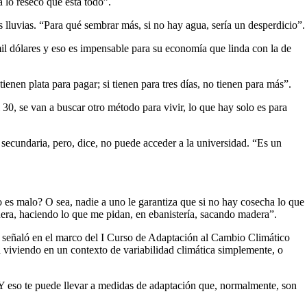
a lo reseco que está todo”.
lluvias. “Para qué sembrar más, si no hay agua, sería un desperdicio”.
il dólares y eso es impensable para su economía que linda con la de
ienen plata para pagar; si tienen para tres días, no tienen para más”.
 30, se van a buscar otro método para vivir, lo que hay solo es para
 secundaria, pero, dice, no puede acceder a la universidad. “Es un
 es malo? O sea, nadie a uno le garantiza que si no hay cosecha lo que
fuera, haciendo lo que me pidan, en ebanistería, sacando madera”.
señaló en el marco del I Curso de Adaptación al Cambio Climático
á viviendo en un contexto de variabilidad climática simplemente, o
 Y eso te puede llevar a medidas de adaptación que, normalmente, son