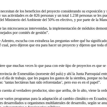
cesitan de los beneficios del proyecto considerando su exposición y se
 y sus actividades es de 826 personas y un total 1.238 personas se les p
 del Ministerio del Ambiente del 50% en efectivo, y por parte de la M
e las microcuencas intervenidas, la implementación de módulos demostra
nejados por comités de gestión”.
entro, escucha con extrañeza las preguntas sobre qué ha significado 
sé cual, pero dijeron que era para hacer un proyecto y dijeron que toda
iere que muchas veces lo que pasa con este tipo de proyectos es que se 
rovincia de Esmeraldas (noroeste del país) y ahí la Junta Parroquial ent
a el día de trabajo, que les pagara los gastos de la siembra, porque no 
: ‘tantas hectáreas han sido reforestadas’, pero eso es en el papel”.
cuenta al verdadero productor, sino que arriba, de lo alto, viene la ord
varios programas para la adaptación al cambio climático en Ecuador, t
desarrollados u organismos multilaterales de desarrollo, según se anun