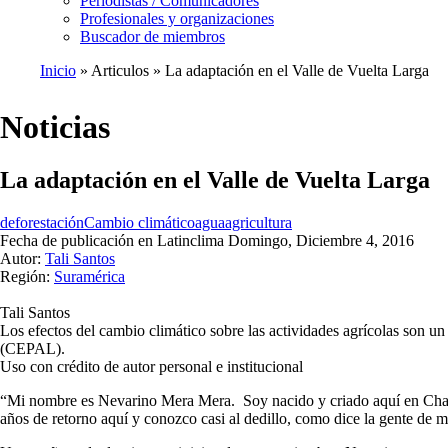
Periodistas / Comunicadores
Profesionales y organizaciones
Buscador de miembros
Inicio
Articulos
La adaptación en el Valle de Vuelta Larga
Ruta
de
Noticias
navegación
La adaptación en el Valle de Vuelta Larga
deforestación
Cambio climático
agua
agricultura
Fecha de publicación en Latinclima
Domingo, Diciembre 4, 2016
Autor:
Tali Santos
Región:
Suramérica
Tali Santos
Los efectos del cambio climático sobre las actividades agrícolas son 
(CEPAL).
Uso con crédito de autor personal e institucional
“Mi nombre es Nevarino Mera Mera. Soy nacido y criado aquí en Cham
años de retorno aquí y conozco casi al dedillo, como dice la gente de 