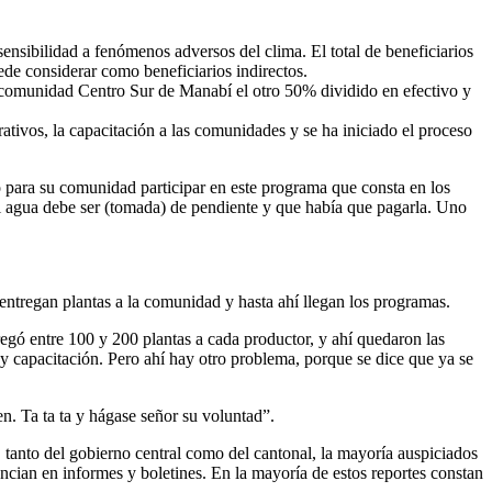
nsibilidad a fenómenos adversos del clima. El total de beneficiarios
uede considerar como beneficiarios indirectos.
ancomunidad Centro Sur de Manabí el otro 50% dividido en efectivo y
tivos, la capacitación a las comunidades y se ha iniciado el proceso
para su comunidad participar en este programa que consta en los
 el agua debe ser (tomada) de pendiente y que había que pagarla. Uno
entregan plantas a la comunidad y hasta ahí llegan los programas.
regó entre 100 y 200 plantas a cada productor, y ahí quedaron las
hay capacitación. Pero ahí hay otro problema, porque se dice que ya se
en. Ta ta ta y hágase señor su voluntad”.
anto del gobierno central como del cantonal, la mayoría auspiciados
cian en informes y boletines. En la mayoría de estos reportes constan