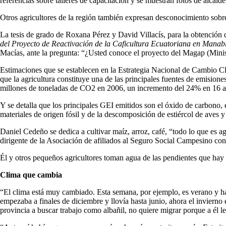
referencias sobre talleres de capacitación y se muestran fotos de alcalde
Otros agricultores de la región también expresan desconocimiento sob
La tesis de grado de Roxana Pérez y David Villacís, para la obtención
del Proyecto de Reactivación de la Caficultura Ecuatoriana en Manab
Macías, ante la pregunta: “¿Usted conoce el proyecto del Magap (Minis
Estimaciones que se establecen en la Estrategia Nacional de Cambio Cl
que la agricultura constituye una de las principales fuentes de emisi
millones de toneladas de CO2 en 2006, un incremento del 24% en 16 a
Y se detalla que los principales GEI emitidos son el óxido de carbono, el
materiales de origen fósil y de la descomposición de estiércol de aves 
Daniel Cedeño se dedica a cultivar maíz, arroz, café, “todo lo que es ag
dirigente de la Asociación de afiliados al Seguro Social Campesino co
Él y otros pequeños agricultores toman agua de las pendientes que hay 
Clima que cambia
“El clima está muy cambiado. Esta semana, por ejemplo, es verano y ha 
empezaba a finales de diciembre y llovía hasta junio, ahora el invierno
provincia a buscar trabajo como albañil, no quiere migrar porque a él le