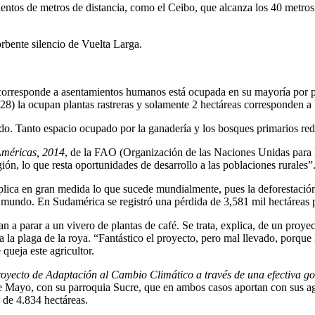
cientos de metros de distancia, como el Ceibo, que alcanza los 40 metr
absorbente silencio de Vuelta Larga.
corresponde a asentamientos humanos está ocupada en su mayoría por pas
8) la ocupan plantas rastreras y solamente 2 hectáreas corresponden a
ido. Tanto espacio ocupado por la ganadería y los bosques primarios red
 Américas, 2014
, de la FAO (Organización de las Naciones Unidas para la
gión, lo que resta oportunidades de desarrollo a las poblaciones rurales”
plica en gran medida lo que sucede mundialmente, pues la deforestación
l mundo. En Sudamérica se registró una pérdida de 3,581 mil hectáreas 
n a parar a un vivero de plantas de café. Se trata, explica, de un proye
te a la plaga de la roya. “Fantástico el proyecto, pero mal llevado, porqu
queja este agricultor.
oyecto de Adaptación al Cambio Climático a través de una efectiva 
Mayo, con su parroquia Sucre, que en ambos casos aportan con sus aguas
de 4.834 hectáreas.