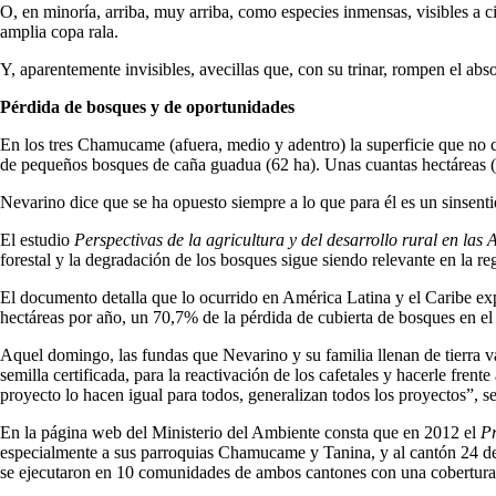
O, en minoría, arriba, muy arriba, como especies inmensas, visibles a 
amplia copa rala.
Y, aparentemente invisibles, avecillas que, con su trinar, rompen el 
Pérdida de bosques y de oportunidades
En los tres Chamucame (afuera, medio y adentro) la superficie que no 
de pequeños bosques de caña guadua (62 ha). Unas cuantas hectáreas (2
Nevarino dice que se ha opuesto siempre a lo que para él es un sinsent
El estudio
Perspectivas de la agricultura y del desarrollo rural en las
forestal y la degradación de los bosques sigue siendo relevante en la re
El documento detalla que lo ocurrido en América Latina y el Caribe ex
hectáreas por año, un 70,7% de la pérdida de cubierta de bosques en e
Aquel domingo, las fundas que Nevarino y su familia llenan de tierra va
semilla certificada, para la reactivación de los cafetales y hacerle fren
proyecto lo hacen igual para todos, generalizan todos los proyectos”, se 
En la página web del Ministerio del Ambiente consta que en 2012 el
Pr
especialmente a sus parroquias Chamucame y Tanina, y al cantón 24 de 
se ejecutaron en 10 comunidades de ambos cantones con una cobertura 