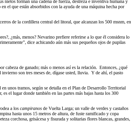
 sus nietos forman una cadena de fuerza, destreza e inventiva humana y
eso en el que están absorbidos con la ayuda de una máquina hecha por
erros de la cordillera central del litoral, que alcanzan los 500 msnm, en
res?, ¿más, menos? Nevarino prefiere referirse a lo que él considera lo
 primeramente”, dice achicando aún más sus pequeños ojos de pupilas
por cabeza de ganado; más o menos así es la relación. Entonces, ¿qué
invierno son tres meses de, dígase usted, lluvia. Y de ahí, el pasto
n unos tramos, según se detalla en el Plan de Desarrollo Territorial
, es el lugar donde también en las partes más bajas hasta los 300
rodea a los
campiranos
de Vuelta Larga; un valle de verdes y castaños
 empina hasta unos 15 metros de altura, de fuste ramificado y copa
eza corchosa, grisácesa y fisurada y solitarias flores blancas, grandes,