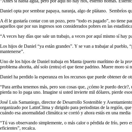
“Antes sí había agua, pero por aquí no hay ríos, esterito nomás. Esterit
Daniel opta por sembrar papaya, naranja, algo de plátano. Sembríos que
A él le gustaría contar con un pozo, pero “todo es pagado”, no tiene p
aquellos que por sus ingresos son considerados pobres en las estadística
“A veces hay días que sale un trabajo, a veces por aquí mismo sí hay para
Los hijos de Daniel “ya están grandes”. Y se van a trabajar al pueblo, “
mantenerse”.
Uno de los hijos de Daniel trabaja en Manta (puerto marítimo de la pro
problema ahorita, ahí solo (entra) el que tiene padrino. Muere moro si 
Daniel ha perdido la esperanza en los recursos que puede obtener de otra
“Para arriba tenemos más, pero son cosas que, ¿cómo le puedo decir?, u
pierda no lo paga uno. Imagine si usted invierte mil dólares, pierde eso
José Luis Samaniego, director de Desarrollo Sostenible y Asentamie
organizado por LatinClima y dirigido para periodistas de la región, que
cuándo esa anormalidad climática se corrió y ahora estás en una media d
“Tú vas observando simplemente, o más calor o pérdida de frío, pero e
eficientes”, recalca.