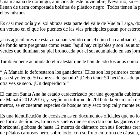
Una mañana de domingo, a inicios de este noviembre, Nevarino, su esposa
llenan de tierra compostada bolsitas de plástico negro. Todos tienen l
ellos mismos.
Es casi mediodía y el sol abraza esta parte del valle de Vuelta Larga, d
un verano en el que los puentes de las vías principales pasan por estero
¿Los agricultores de esta zona han sentido que el clima ha cambiado?, 
de fondo ante preguntas como estas: “aquí hay culpables y son las aut
verdes que iluminan su piel bronceada por el sol acumulado en sus jor
También tiene acumulado el malestar que le han dejado los años como tes
“¡A Manabí lo deforestaron los ganaderos! Ellos son los primeros cont
pasa si yo tengo 50 cabezas de ganado? ¡Debo tener 50 hectáreas de potr
otra vez se secó. ¡Un desperdicio!”
El cantón Santa Ana ha estado caracterizado por una geografía cubierta
de Manabí 2012-2016; y, según un informe de 2010 de la Secretaría de P
metros, se encuentran especies de bosque muy seco tropical y monte esp
Es una identificación de ecosistemas en documentos oficiales que no logr
en forma de árboles, troncos y suelos que se mezclan con las gamas de a
horizontal globosa de hasta 12 metros de diámetro con sus florcitas crem
de pétalos carnosos pero, sobre todo, con su fruto en forma de cápsul