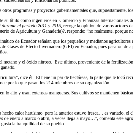
s, subsecretarios y funcionarios públicos.
re otros programas y proyectos gubernamentales que, supuestamente, lo
 de su título como ingenieros en Comercio y Finanzas Internacionales 
í durante el periodo 2011 y 2015,
recoge la opinión de varios actores de
terio de Agricultura y Ganadería)?, responde: “no realmente, porque no
imático de Ecuador señalan que los pequeños y medianos agricultores re
ones de Gases de Efecto Invernadero (GEI) en Ecuador, pues pasaron de
ños.
 metano y el óxido nitroso. Este último, proveniente de la fertilización a
y ganado.
ricultura”, dice él. El tiene un par de hectáreas, la parte que le tocó 
noce por lo que pasan los 214 miembros de su organización.
en lo alto y usan extensas mangueras. Sus cultivos se mantienen básicam
hecho calor hartísimo, pero la anterior estuvo fresca… es variado, el c
 es de enero a marzo o abril, a veces llega a mayo…”, comenta este agric
 gusta la tranquilidad de su pueblo.