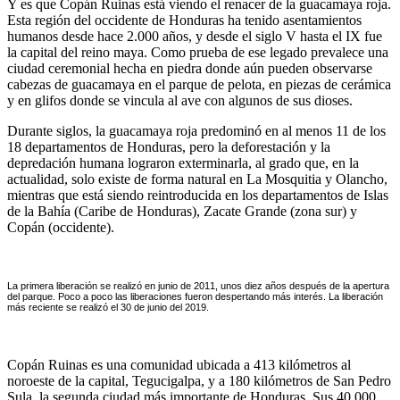
Y es que Copán Ruinas está viendo el renacer de la guacamaya roja.
Esta región del occidente de Honduras ha tenido asentamientos
humanos desde hace 2.000 años, y desde el siglo V hasta el IX fue
la capital del reino maya. Como prueba de ese legado prevalece una
ciudad ceremonial hecha en piedra donde aún pueden observarse
cabezas de guacamaya en el parque de pelota, en piezas de cerámica
y en glifos donde se vincula al ave con algunos de sus dioses.
Durante siglos, la guacamaya roja predominó en al menos 11 de los
18 departamentos de Honduras, pero la deforestación y la
depredación humana lograron exterminarla, al grado que, en la
actualidad, solo existe de forma natural en La Mosquitia y Olancho,
mientras que está siendo reintroducida en los departamentos de Islas
de la Bahía (Caribe de Honduras), Zacate Grande (zona sur) y
Copán (occidente).
La primera liberación se realizó en junio de 2011, unos diez años después de la apertura
del parque.
Poco a poco las liberaciones fueron despertando más interés. La liberación
más reciente se realizó el 30 de junio del 2019.
Copán Ruinas es una comunidad ubicada a 413 kilómetros al
noroeste de la capital, Tegucigalpa, y a 180 kilómetros de San Pedro
Sula, la segunda ciudad más importante de Honduras. Sus 40.000