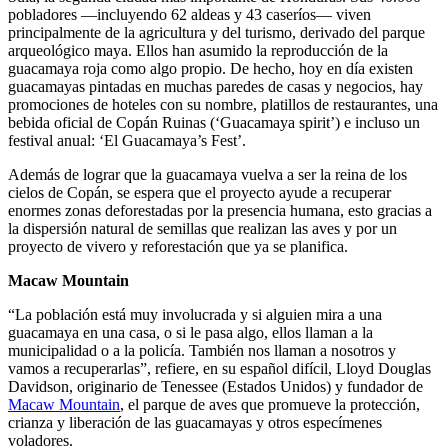
pobladores —incluyendo 62 aldeas y 43 caseríos— viven
principalmente de la agricultura y del turismo, derivado del parque
arqueológico maya. Ellos han asumido la reproducción de la
guacamaya roja como algo propio. De hecho, hoy en día existen
guacamayas pintadas en muchas paredes de casas y negocios, hay
promociones de hoteles con su nombre, platillos de restaurantes, una
bebida oficial de Copán Ruinas (‘Guacamaya spirit’) e incluso un
festival anual: ‘El Guacamaya’s Fest’.
Además de lograr que la guacamaya vuelva a ser la reina de los
cielos de Copán, se espera que el proyecto ayude a recuperar
enormes zonas deforestadas por la presencia humana, esto gracias a
la dispersión natural de semillas que realizan las aves y por un
proyecto de vivero y reforestación que ya se planifica.
Macaw Mountain
“La población está muy involucrada y si alguien mira a una
guacamaya en una casa, o si le pasa algo, ellos llaman a la
municipalidad o a la policía. También nos llaman a nosotros y
vamos a recuperarlas”, refiere, en su español difícil, Lloyd Douglas
Davidson, originario de Tenessee (Estados Unidos) y fundador de
Macaw Mountain
, el parque de aves que promueve la protección,
crianza y liberación de las guacamayas y otros especímenes
voladores.