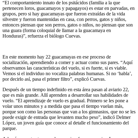
“El comportamiento innato de los psitácidos (familia a la que
pertenecen loros, guacamayos y papagayos) es estar en parvadas, en
grupos, pero si hay guacamayas que fueron extraídas de la vida
silvestre y fueron mantenidas en casa, con perros, gatos y niños,
entonces piensan que son perros, gatos o niños, no piensan que son
una guara (forma coloquial de llamar a la guacamaya en
Honduras)”, refuerza el biólogo Cuevas.
En este momento hay 22 guacamayas en ese proceso de
socialización, aprendiendo a comer y actuar como sus pares. “Aquí
observamos las características del vuelo, si es fuerte, si es viable.
Vemos si el individuo no vocaliza palabras humanas. Si no ‘habla’,
por decirlo así, pasa el primer filtro”, explicó Cuevas.
Después de un tiempo indefinido en esta área pasan al aviario 22,
que es más grande. Allí aprenden a desarrollar sus habilidades de
vuelo. “El aprendizaje de vuelo es gradual. Primero se les pone a
volar unos minutos y a medida que pasa el tiempo vuelan más,
porque son como las personas que van a los gimnasios, que no se les
puede exigir de entrada que levanten mucho peso”, indicó Delmer
López, un joven guía que conoce al detalle el funcionamiento del
parque.