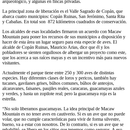
arqueológico, y algunas en fincas privadas.
La principal zona de liberación es el Valle Sagrado de Copán, que
abarca cuatro municipios: Copán Ruinas, San Jerónimo, Santa Rita
y Cabañas. En total son 872 kilómetros cuadrados de conservación.
Los alcaldes de esas localidades firmaron un acuerdo con Macaw
Mountain para poner los recursos de sus municipios a disposición y
hacer de esta área un lugar seguro para esta especie de aves. El
alcalde de Copán Ruinas, Mauricio Arias, dice que él y los
pobladores se sienten orgullosos de albergar un proyecto como este,
que los acerca a sus raíces mayas y es un incentivo más para nuevos
visitantes.
Actualmente el parque tiene entre 250 y 300 aves de distintas
especies. Hay diferentes clases de loros y pericos, también hay
tucanes, gavilanes grises, búhos comunes, búhos de anteojos,
alcaravanes, faisanes, paujiles reales, caracaras, guacamayas azules
y verdes, y hasta un zopilote real; pero la guacamaya roja es la
estrella.
“No solo liberamos guacamayas. La idea principal de Macaw
Mountain es no tener aves en cautiverio. Si es un ave que no puede
volar, que no cumple características para vivir de forma silvestre,
bueno, va a estar con nosotros. De lo contrario, si es un ave que se
rehabilitó, se libera en los sitios que tenemos como seguros. A eso