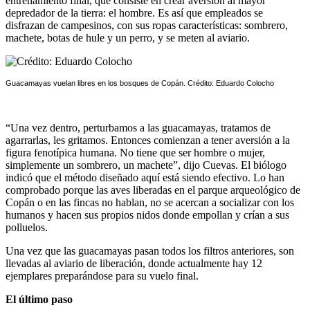
entrenamiento final, que consiste en crear aversión al mayor
depredador de la tierra: el hombre. Es así que empleados se
disfrazan de campesinos, con sus ropas características: sombrero,
machete, botas de hule y un perro, y se meten al aviario.
Guacamayas vuelan libres en los bosques de Copán. Crédito: Eduardo Colocho
“Una vez dentro, perturbamos a las guacamayas, tratamos de
agarrarlas, les gritamos. Entonces comienzan a tener aversión a la
figura fenotípica humana. No tiene que ser hombre o mujer,
simplemente un sombrero, un machete”, dijo Cuevas. El biólogo
indicó que el método diseñado aquí está siendo efectivo. Lo han
comprobado porque las aves liberadas en el parque arqueológico de
Copán o en las fincas no hablan, no se acercan a socializar con los
humanos y hacen sus propios nidos donde empollan y crían a sus
polluelos.
Una vez que las guacamayas pasan todos los filtros anteriores, son
llevadas al aviario de liberación, donde actualmente hay 12
ejemplares preparándose para su vuelo final.
El último paso