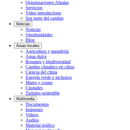
Organizaciones Aliadas
Servicios
Video introductorio
Sea parte del cambio
Noticias
Noticias
Oportunidades
Blog
Áreas focales
Agricultura y ganadería
Agua dulce
Bosques y biodiversidad
Cambio climático en cifras
Ciencia del clima
Energía verde e inclusiva
Mares y costas
Ciudades
Turismo sostenible
Multimedia
Documentos
Imágenes
Videos
Audios
Material gráfico