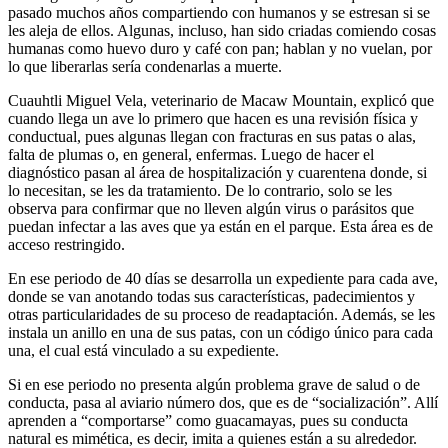
pasado muchos años compartiendo con humanos y se estresan si se
les aleja de ellos. Algunas, incluso, han sido criadas comiendo cosas
humanas como huevo duro y café con pan; hablan y no vuelan, por
lo que liberarlas sería condenarlas a muerte.
Cuauhtli Miguel Vela, veterinario de Macaw Mountain, explicó que
cuando llega un ave lo primero que hacen es una revisión física y
conductual, pues algunas llegan con fracturas en sus patas o alas,
falta de plumas o, en general, enfermas. Luego de hacer el
diagnóstico pasan al área de hospitalización y cuarentena donde, si
lo necesitan, se les da tratamiento. De lo contrario, solo se les
observa para confirmar que no lleven algún virus o parásitos que
puedan infectar a las aves que ya están en el parque. Esta área es de
acceso restringido.
En ese periodo de 40 días se desarrolla un expediente para cada ave,
donde se van anotando todas sus características, padecimientos y
otras particularidades de su proceso de readaptación. Además, se les
instala un anillo en una de sus patas, con un código único para cada
una, el cual está vinculado a su expediente.
Si en ese periodo no presenta algún problema grave de salud o de
conducta, pasa al aviario número dos, que es de “socialización”. Allí
aprenden a “comportarse” como guacamayas, pues su conducta
natural es mimética, es decir, imita a quienes están a su alrededor.