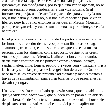
Además, en esta etapa se observa si se forman parejas. Las
guacamayas son monógamas, por lo que, una vez se aparean, no se
pueden separar o sería condenarlas a una vida solitaria. Si al
formarse en pareja, una desarrolla capacidades para volar y la otra
no, si una habla y la otra no, o si una está capacitada para vivir en
libertad pero la otra no, entonces se les deja en Macaw Mountain
para que tengan crías y estas sí son entrenadas para reintegrarse a la
naturaleza.
En el proceso de readaptación uno de los protocolos es evitar que
los humanos alrededor de las aves que serán liberadas les hagan
“cariñitos”, les hablen, e incluso, se busca que no sea la misma
persona quien los alimente, con el propósito de que no se creen
vínculos permanentes. Además, la alimentación va cambiando,
desde frutas comunes en las primeras etapas (banano, papaya,
sandía, melón, chile, tomate, pepino y a veces pera y manzana) hasta
las frutas y semillas propias de la vegetación de la zona. Cuando
hace falta se les provee de proteínas adicionales y medicamentos a
través de la alimentación, para evitar tocarlas o que pasen el estrés
de sufrir jeringas.
Una vez que se ha comprobado que están sanas, que no hablan —o
que ya olvidaron hacerlo— y que pueden volar, pasan a un aviario
de preliberación de 18 metros de largo, para que sientan el gusto de
desplazarse con libertad. Aquí el equipo del parque aplica un