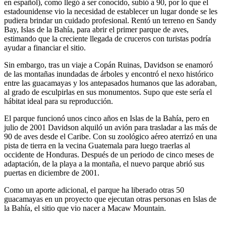
en español), como llegó a ser conocido, subió a 90, por lo que el
estadounidense vio la necesidad de establecer un lugar donde se les
pudiera brindar un cuidado profesional. Rentó un terreno en Sandy
Bay, Islas de la Bahía, para abrir el primer parque de aves,
estimando que la creciente llegada de cruceros con turistas podría
ayudar a financiar el sitio.
Sin embargo, tras un viaje a Copán Ruinas, Davidson se enamoró
de las montañas inundadas de árboles y encontró el nexo histórico
entre las guacamayas y los antepasados humanos que las adoraban,
al grado de esculpirlas en sus monumentos. Supo que este sería el
hábitat ideal para su reproducción.
El parque funcionó unos cinco años en Islas de la Bahía, pero en
julio de 2001 Davidson alquiló un avión para trasladar a las más de
90 de aves desde el Caribe. Con su zoológico aéreo aterrizó en una
pista de tierra en la vecina Guatemala para luego traerlas al
occidente de Honduras. Después de un periodo de cinco meses de
adaptación, de la playa a la montaña, el nuevo parque abrió sus
puertas en diciembre de 2001.
Como un aporte adicional, el parque ha liberado otras 50
guacamayas en un proyecto que ejecutan otras personas en Islas de
la Bahía, el sitio que vio nacer a Macaw Mountain.