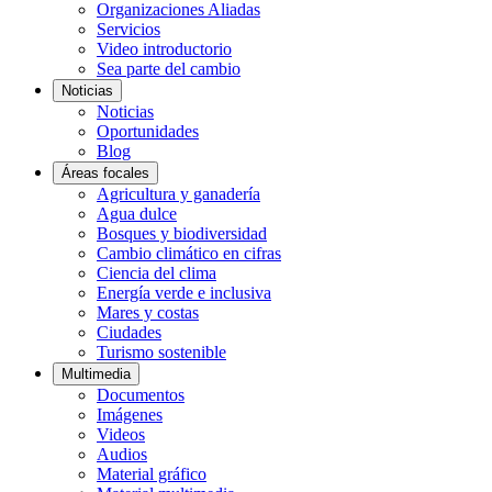
Organizaciones Aliadas
Servicios
Video introductorio
Sea parte del cambio
Noticias
Noticias
Oportunidades
Blog
Áreas focales
Agricultura y ganadería
Agua dulce
Bosques y biodiversidad
Cambio climático en cifras
Ciencia del clima
Energía verde e inclusiva
Mares y costas
Ciudades
Turismo sostenible
Multimedia
Documentos
Imágenes
Videos
Audios
Material gráfico