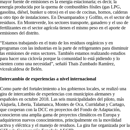
mayor fuente de emisiones es la energía estacionaria; es decir, la
energía producida por la quema de combustibles fósiles (gas LPG,
gasolina, diésel, bunker u otros) en el uso de cocinas, hornos, calderas
u otro tipo de instalaciones. En Desamparados y Golfito, es el sector de
residuos. En Monteverde, los sectores transporte, ganadero y el uso de
fertilizantes en el sector agrícola tienen el mismo peso en el aporte de
emisiones del distrito.
“Estamos trabajando en el trato de los residuos orgánicos y en
programas con las industrias en la parte de refrigerantes para disminuir
las emisiones de estos sectores. También estamos realizando estudios
para hacer una ciclovía porque la comunidad lo está pidiendo y lo
sienten como una necesidad”, señaló Thais Zumbado Ramírez,
vicealcaldesa de Belén.
Intercambio de experiencias a nivel internacional
Como parte del fortalecimiento a los gobiernos locales, se realizó una
gira de intercambio de experiencias con municipios alemanes y
españoles en octubre 2018. Las seis municipalidades del piloto, más
Alajuela, Liberia, Talamanca, Montes de Oca, Curridabat y Cartago,
que cooperan con la DCC en proyectos del Fondo de Adaptación,
conocieron una amplia gama de proyectos climáticos en Europa y
adquirieron nuevos conocimientos, principalmente en la movilidad
activa y eléctrica y el manejo de residuos. La gira fue organizada por la