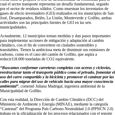
cual el sector transporte representa un desafío fundamental, seguido
por el sector de residuos sólidos. Como muestran los inventarios de
gases de efecto invernadero (GEI) realizados en los municipios de San
José, Desamparados, Belén, La Unión, Monteverde y Golfito, ambas
actividades son las principales fuentes de GEI en las seis
municipalidades.
Actualmente, 12 municipios toman medidas y dan pasos importantes
para implementar acciones de mitigación y adaptación al cambio
climático, con el fin de convertirse en ciudades sostenibles y
transitables. Tienen la ambiciosa meta de disminuir sus emisiones de
carbono, como es el caso del cantón de Golfito, que aspira a
reducir118.000 toneladas de CO2 equivalente.
“Buscamos conformar carreteras completas con aceras y ciclovías,
reestructurar tanto el transporte público como el privado, fomentar el
uso del carro compartido y la bicicleta y promover el caminar por las
calles para migrar del uso de vehículo hacia una mayor consciencia
ambiental”
, comentó Juliana Madrigal, ingeniera ambiental de la
Municipalidad de Golfito.
Con esta realidad, la Dirección de Cambio Climático (DCC) del
Ministerio de Ambiente y Energía (MINAE), mediante la categoría
“Cantonal” del Programa País Carbono Neutralidad 2.0 (PPNCN 2.0)
trabaja en la oficialización de los procesos relacionados con el reporte