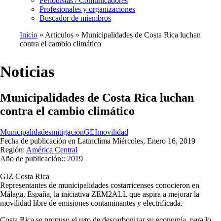
Periodistas / Comunicadores
Profesionales y organizaciones
Buscador de miembros
Inicio
Articulos
Municipalidades de Costa Rica luchan
contra el cambio climático
Ruta
de
Noticias
navegación
Municipalidades de Costa Rica luchan
contra el cambio climático
Municipalidades
mitigación
GEI
movilidad
Fecha de publicación en Latinclima
Miércoles, Enero 16, 2019
Región:
América Central
Año de publicación::
2019
GIZ Costa Rica
Representantes de municipalidades costarricenses conocieron en
Málaga, España, la iniciativa ZEM2ALL que aspira a mejorar la
movilidad libre de emisiones contaminantes y electrificada.
Costa Rica se propuso el reto de descarbonizar su economía, para lo