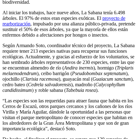
biodiversidad.
Al iniciar los trabajos, hace nueve años, La Sabana tenía 6.498
árboles. El 97% de estos eran especies exóticas. El
proyecto de
rearborización
, impulsado por una alianza público-privada, pretende
sustituir el 50% de esos árboles, ya que la mayoría de ellos están
enfermos debido a afectaciones por hongos o insectos.
Según Armando Soto, coordinador técnico del proyecto, La Sabana
requiere tener 213 especies nativas para recuperar sus funciones
ecológicas. Actualmente, y gracias al esfuerzo de los voluntarios, se
han sembrado árboles representativos de 230 especies, entre las que
se encuentran almendro de río (
Andira inermis
), hormigo (
Triplaris
melaenodendrum
), ceibo barrigón (
Pseudobombax septenatum
),
ojochillo (
Clarisia racemosa
), guayacán real (
Guaiacum sanctum
),
cedro bateo (
Cedrela salvadorensis
), madroño (
Calycophyllum
candidissimum
) y roble sabana (
Tabebuia rosea
).
“Las especies son las requeridas para atraer fauna que habita en los
Cerros de Escazú, otros parques cercanos y los cañones de los ríos
Virilla y María Aguilar, dándole la oportunidad a las personas que
visitan el parque metropolitano de conocer especies que habitan en
los alrededores de la Gran Área Metropolitana y que son de gran
importancia ecológica”, destacó Soto.