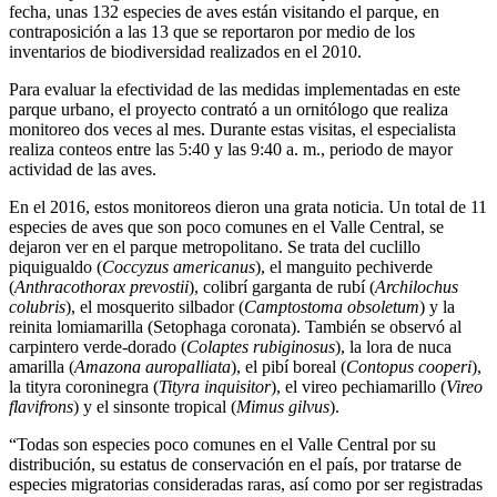
fecha, unas 132 especies de aves están visitando el parque, en
contraposición a las 13 que se reportaron por medio de los
inventarios de biodiversidad realizados en el 2010.
Para evaluar la efectividad de las medidas implementadas en este
parque urbano, el proyecto contrató a un ornitólogo que realiza
monitoreo dos veces al mes. Durante estas visitas, el especialista
realiza conteos entre las 5:40 y las 9:40 a. m., periodo de mayor
actividad de las aves.
En el 2016, estos monitoreos dieron una grata noticia. Un total de 11
especies de aves que son poco comunes en el Valle Central, se
dejaron ver en el parque metropolitano. Se trata del cuclillo
piquigualdo (
Coccyzus americanus
), el manguito pechiverde
(
Anthracothorax prevostii
), colibrí garganta de rubí (
Archilochus
colubris
), el mosquerito silbador (
Camptostoma obsoletum
) y la
reinita lomiamarilla (Setophaga coronata). También se observó al
carpintero verde-dorado (
Colaptes rubiginosus
), la lora de nuca
amarilla (
Amazona auropalliata
), el pibí boreal (
Contopus cooperi
),
la tityra coroninegra (
Tityra inquisitor
), el vireo pechiamarillo (
Vireo
flavifrons
) y el sinsonte tropical (
Mimus gilvus
).
“Todas son especies poco comunes en el Valle Central por su
distribución, su estatus de conservación en el país, por tratarse de
especies migratorias consideradas raras, así como por ser registradas