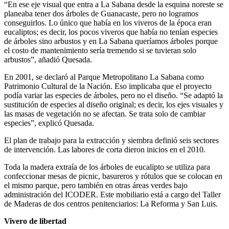
“En ese eje visual que entra a La Sabana desde la esquina noreste se
planeaba tener dos árboles de Guanacaste, pero no logramos
conseguirlos. Lo único que había en los viveros de la época eran
eucaliptos; es decir, los pocos viveros que había no tenían especies
de árboles sino arbustos y en La Sabana queríamos árboles porque
el costo de mantenimiento sería tremendo si se tuvieran solo
arbustos”, añadió Quesada.
En 2001, se declaró al Parque Metropolitano La Sabana como
Patrimonio Cultural de la Nación. Eso implicaba que el proyecto
podía variar las especies de árboles, pero no el diseño. “Se adaptó la
sustitución de especies al diseño original; es decir, los ejes visuales y
las masas de vegetación no se afectan. Se trata solo de cambiar
especies”, explicó Quesada.
El plan de trabajo para la extracción y siembra definió seis sectores
de intervención. Las labores de corta dieron inicios en el 2010.
Toda la madera extraía de los árboles de eucalipto se utiliza para
confeccionar mesas de picnic, basureros y rótulos que se colocan en
el mismo parque, pero también en otras áreas verdes bajo
administración del ICODER. Este mobiliario está a cargo del Taller
de Maderas de dos centros penitenciarios: La Reforma y San Luis.
Vivero de libertad