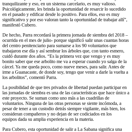
tranquilizante y eso, en un sistema carcelario, es muy valioso.
Psicológicamente, les brinda la oportunidad de resarcir lo sucedido
en el pasado y edificar desde lo positivo. Para ellos, eso es muy
significativo y por eso valoran tanto la oportunidad de trabajar allí”,
manifestó Cubero.
De hecho, Parra recordará la primera jornada de siembra del 2018 –
ocurrida en el mes de julio- porque significó salir unas cuantas horas
del centro penitenciario para sumarse a los 90 voluntarios que
trabajaron ese día y así sembrar los árboles que, con tanto esmero,
cuidó durante dos años. “Es la primera vez que vengo y es muy
bonito saber que ese arbolito me va a esperar cuando yo salga de la
cárcel. Ya me queda poco, como nueve meses, para salir. Antes de
irme a Guanacaste, de donde soy, tengo que venir a darle la vuelta a
los arbolitos”, comentó Parra.
La posibilidad de que tres privados de libertad puedan participar en
las jornadas de siembra es una de las características que hace único a
este proyecto. Se suman como uno más a las cuadrillas de
voluntarios. Ninguna de las otras personas se siente incómoda, a
pesar de tener a un custodio detrás siempre vigilante, más bien, los
consideran compañeros y no dejan de ser codiciados en los
equipos dada su amplia experiencia en la materia.
Para Cubero, esta oportunidad de salir a La Sabana significa una