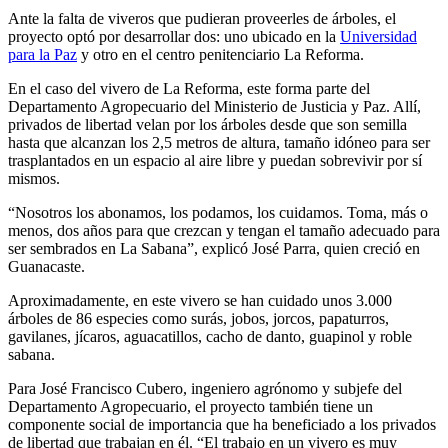
Ante la falta de viveros que pudieran proveerles de árboles, el
proyecto optó por desarrollar dos: uno ubicado en la
Universidad
para la Paz
y otro en el centro penitenciario La Reforma.
En el caso del vivero de La Reforma, este forma parte del
Departamento Agropecuario del Ministerio de Justicia y Paz. Allí,
privados de libertad velan por los árboles desde que son semilla
hasta que alcanzan los 2,5 metros de altura, tamaño idóneo para ser
trasplantados en un espacio al aire libre y puedan sobrevivir por sí
mismos.
“Nosotros los abonamos, los podamos, los cuidamos. Toma, más o
menos, dos años para que crezcan y tengan el tamaño adecuado para
ser sembrados en La Sabana”, explicó José Parra, quien creció en
Guanacaste.
Aproximadamente, en este vivero se han cuidado unos 3.000
árboles de 86 especies como surás, jobos, jorcos, papaturros,
gavilanes, jícaros, aguacatillos, cacho de danto, guapinol y roble
sabana.
Para José Francisco Cubero, ingeniero agrónomo y subjefe del
Departamento Agropecuario, el proyecto también tiene un
componente social de importancia que ha beneficiado a los privados
de libertad que trabajan en él. “El trabajo en un vivero es muy