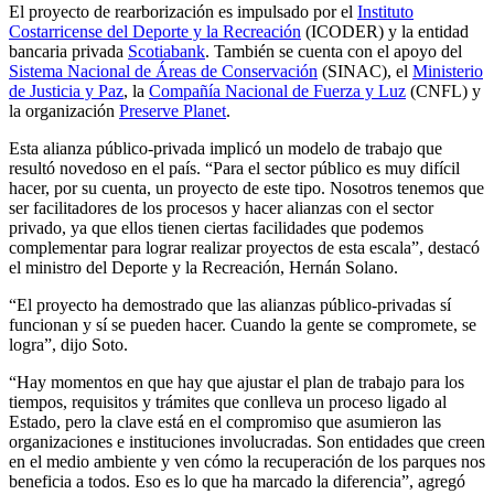
El proyecto de rearborización es impulsado por el
Instituto
Costarricense del Deporte y la Recreación
(ICODER) y la entidad
bancaria privada
Scotiabank
. También se cuenta con el apoyo del
Sistema Nacional de Áreas de Conservación
(SINAC), el
Ministerio
de Justicia y Paz
, la
Compañía Nacional de Fuerza y Luz
(CNFL) y
la organización
Preserve Planet
.
Esta alianza público-privada implicó un modelo de trabajo que
resultó novedoso en el país. “Para el sector público es muy difícil
hacer, por su cuenta, un proyecto de este tipo. Nosotros tenemos que
ser facilitadores de los procesos y hacer alianzas con el sector
privado, ya que ellos tienen ciertas facilidades que podemos
complementar para lograr realizar proyectos de esta escala”, destacó
el ministro del Deporte y la Recreación, Hernán Solano.
“El proyecto ha demostrado que las alianzas público-privadas sí
funcionan y sí se pueden hacer. Cuando la gente se compromete, se
logra”, dijo Soto.
“Hay momentos en que hay que ajustar el plan de trabajo para los
tiempos, requisitos y trámites que conlleva un proceso ligado al
Estado, pero la clave está en el compromiso que asumieron las
organizaciones e instituciones involucradas. Son entidades que creen
en el medio ambiente y ven cómo la recuperación de los parques nos
beneficia a todos. Eso es lo que ha marcado la diferencia”, agregó