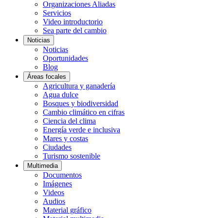
Organizaciones Aliadas
Servicios
Video introductorio
Sea parte del cambio
Noticias
Noticias
Oportunidades
Blog
Áreas focales
Agricultura y ganadería
Agua dulce
Bosques y biodiversidad
Cambio climático en cifras
Ciencia del clima
Energía verde e inclusiva
Mares y costas
Ciudades
Turismo sostenible
Multimedia
Documentos
Imágenes
Videos
Audios
Material gráfico