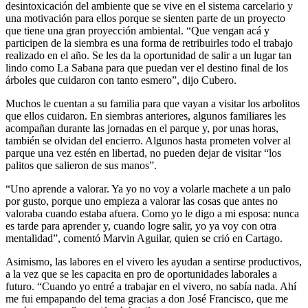
desintoxicación del ambiente que se vive en el sistema carcelario y
una motivación para ellos porque se sienten parte de un proyecto
que tiene una gran proyección ambiental. “Que vengan acá y
participen de la siembra es una forma de retribuirles todo el trabajo
realizado en el año. Se les da la oportunidad de salir a un lugar tan
lindo como La Sabana para que puedan ver el destino final de los
árboles que cuidaron con tanto esmero”, dijo Cubero.
Muchos le cuentan a su familia para que vayan a visitar los arbolitos
que ellos cuidaron. En siembras anteriores, algunos familiares les
acompañan durante las jornadas en el parque y, por unas horas,
también se olvidan del encierro. Algunos hasta prometen volver al
parque una vez estén en libertad, no pueden dejar de visitar “los
palitos que salieron de sus manos”.
“Uno aprende a valorar. Ya yo no voy a volarle machete a un palo
por gusto, porque uno empieza a valorar las cosas que antes no
valoraba cuando estaba afuera. Como yo le digo a mi esposa: nunca
es tarde para aprender y, cuando logre salir, yo ya voy con otra
mentalidad”, comentó Marvin Aguilar, quien se crió en Cartago.
Asimismo, las labores en el vivero les ayudan a sentirse productivos,
a la vez que se les capacita en pro de oportunidades laborales a
futuro. “Cuando yo entré a trabajar en el vivero, no sabía nada. Ahí
me fui empapando del tema gracias a don José Francisco, que me