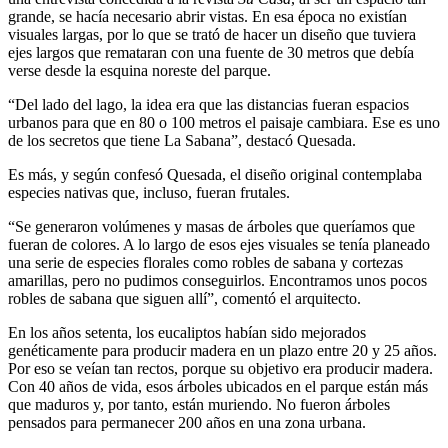
grande, se hacía necesario abrir vistas. En esa época no existían
visuales largas, por lo que se trató de hacer un diseño que tuviera
ejes largos que remataran con una fuente de 30 metros que debía
verse desde la esquina noreste del parque.
“Del lado del lago, la idea era que las distancias fueran espacios
urbanos para que en 80 o 100 metros el paisaje cambiara. Ese es uno
de los secretos que tiene La Sabana”, destacó Quesada.
Es más, y según confesó Quesada, el diseño original contemplaba
especies nativas que, incluso, fueran frutales.
“Se generaron volúmenes y masas de árboles que queríamos que
fueran de colores. A lo largo de esos ejes visuales se tenía planeado
una serie de especies florales como robles de sabana y cortezas
amarillas, pero no pudimos conseguirlos. Encontramos unos pocos
robles de sabana que siguen allí”, comentó el arquitecto.
En los años setenta, los eucaliptos habían sido mejorados
genéticamente para producir madera en un plazo entre 20 y 25 años.
Por eso se veían tan rectos, porque su objetivo era producir madera.
Con 40 años de vida, esos árboles ubicados en el parque están más
que maduros y, por tanto, están muriendo. No fueron árboles
pensados para permanecer 200 años en una zona urbana.