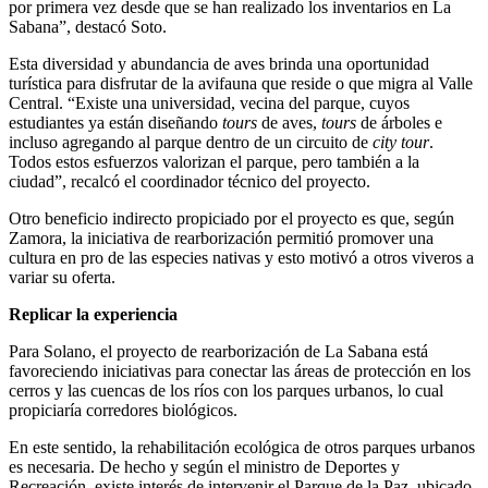
por primera vez desde que se han realizado los inventarios en La
Sabana”, destacó Soto.
Esta diversidad y abundancia de aves brinda una oportunidad
turística para disfrutar de la avifauna que reside o que migra al Valle
Central. “Existe una universidad, vecina del parque, cuyos
estudiantes ya están diseñando
tours
de aves,
tours
de árboles e
incluso agregando al parque dentro de un circuito de
city tour
.
Todos estos esfuerzos valorizan el parque, pero también a la
ciudad”, recalcó el coordinador técnico del proyecto.
Otro beneficio indirecto propiciado por el proyecto es que, según
Zamora, la iniciativa de rearborización permitió promover una
cultura en pro de las especies nativas y esto motivó a otros viveros a
variar su oferta.
Replicar la experiencia
Para Solano, el proyecto de rearborización de La Sabana está
favoreciendo iniciativas para conectar las áreas de protección en los
cerros y las cuencas de los ríos con los parques urbanos, lo cual
propiciaría corredores biológicos.
En este sentido, la rehabilitación ecológica de otros parques urbanos
es necesaria. De hecho y según el ministro de Deportes y
Recreación, existe interés de intervenir el Parque de la Paz, ubicado