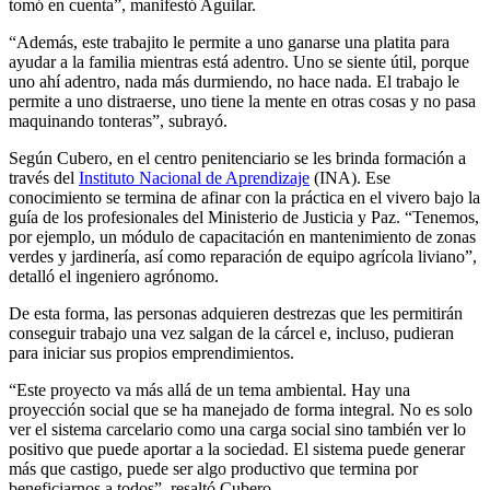
tomó en cuenta”, manifestó Aguilar.
“Además, este trabajito le permite a uno ganarse una platita para
ayudar a la familia mientras está adentro. Uno se siente útil, porque
uno ahí adentro, nada más durmiendo, no hace nada. El trabajo le
permite a uno distraerse, uno tiene la mente en otras cosas y no pasa
maquinando tonteras”, subrayó.
Según Cubero, en el centro penitenciario se les brinda formación a
través del
Instituto Nacional de Aprendizaje
(INA). Ese
conocimiento se termina de afinar con la práctica en el vivero bajo la
guía de los profesionales del Ministerio de Justicia y Paz. “Tenemos,
por ejemplo, un módulo de capacitación en mantenimiento de zonas
verdes y jardinería, así como reparación de equipo agrícola liviano”,
detalló el ingeniero agrónomo.
De esta forma, las personas adquieren destrezas que les permitirán
conseguir trabajo una vez salgan de la cárcel e, incluso, pudieran
para iniciar sus propios emprendimientos.
“Este proyecto va más allá de un tema ambiental. Hay una
proyección social que se ha manejado de forma integral. No es solo
ver el sistema carcelario como una carga social sino también ver lo
positivo que puede aportar a la sociedad. El sistema puede generar
más que castigo, puede ser algo productivo que termina por
beneficiarnos a todos”, resaltó Cubero.