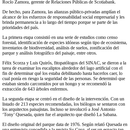
Rocío Zamora, gerente de Relaciones Públicas de Scotiabank.
De hecho, para Zamora, las alianzas público-privadas amplían el
alcance de los esfuerzos de responsabilidad social empresarial y les
brinda permanencia a lo largo del tiempo porque se parte de las
prioridades del país.
La primera etapa consistió en una serie de estudios como censo
forestal, identificación de especies idóneas según tipo de ecosistema,
inventarios de biodiversidad, análisis de suelos, zonificación del
parque y análisis fotográfico del paisaje, entre otros.
Félix Scorza y Luis Quirós, fitopatólogos del SINAC, se dieron a la
tarea de examinar los eucaliptos alrededor del lago artificial con el
fin de determinar qué los estaba debilitando hasta hacerlos caer, lo
cual ponía en riesgo la seguridad de las personas. Se determinó que
estaban siendo carcomidos por un hongo y se recomendó la
extracción de 643 árboles enfermos.
La segunda etapa se centró en el diseño de la intervención. Con un
listado de 213 especies recomendadas, los biólogos se sentaron con
los arquitectos paisajistas. Incluso se involucró a José Antonio
‘Tony’ Quesada, quien fue el arquitecto que diseñó La Sabana.
El diseño original del parque data de 1976. Según relató Quesada en
una entrevista concedida a la revista
Su Casa
, al ser un espacio tan