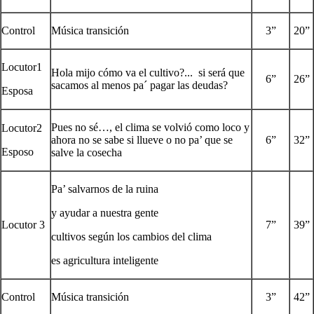
Control
Música transición
3”
20”
Locutor1
Hola mijo cómo va el cultivo?... si será que
6”
26”
sacamos al menos pa´ pagar las deudas?
Esposa
Pues no sé…, el clima se volvió como loco y
Locutor2
ahora no se sabe si llueve o no pa’ que se
6”
32”
Esposo
salve la cosecha
Pa’ salvarnos de la ruina
y ayudar a nuestra gente
Locutor 3
7”
39”
cultivos según los cambios del clima
es agricultura inteligente
Control
Música transición
3”
42”