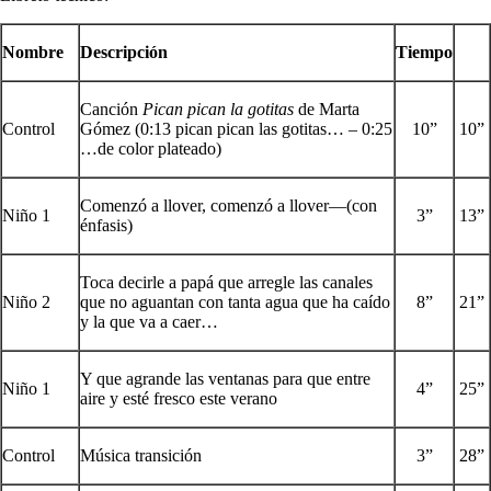
Nombre
Descripción
Tiempo
Canción
Pican pican la gotitas
de Marta
Control
Gómez (0:13 pican pican las gotitas… – 0:25
10”
10”
…de color plateado)
Comenzó a llover, comenzó a llover—(con
Niño 1
3”
13”
énfasis)
Toca decirle a papá que arregle las canales
Niño 2
que no aguantan con tanta agua que ha caído
8”
21”
y la que va a caer…
Y que agrande las ventanas para que entre
Niño 1
4”
25”
aire y esté fresco este verano
Control
Música transición
3”
28”