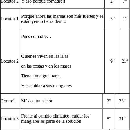
Locutor 2
Y eso porque comadre!!
2”
7”
Porque ahora las mareas son más fuertes y se
Locutor 1
5”
12
están yendo tierra dentro
Pues comadre…
Quienes viven en las islas
Locutor 2
9”
21”
en las costas y en los mares
Tienen una gran tarea
Y es cuidar a sus manglares
Control
Música transición
2”
23”
Frente al cambio climático, cuidar los
Locutor 3
8”
31”
manglares es parte de la solución.