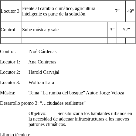
Frente al cambio climático, agricultura
Locutor 3
7”
49”
inteligente es parte de la solución.
Control
Sube música y sale
3”
52”
Control: Noé Cárdenas
Locutor 1: Ana Contreras
Locutor 2: Harold Carvajal
Locutor 3: Wolfran Lara
Música: Tema “La rumba del bosque” Autor: Jorge Veloza
Desarrollo promo 3: “…ciudades resilientes”
Objetivo: Sensibilizar a los habitantes urbanos en
la necesidad de adecuar infraestructuras a los nuevos
patrones climáticos.
Libreto técnico: