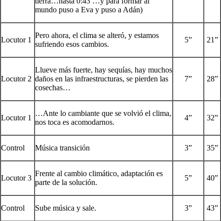
tierra…hasta 0:43 …y para formar al
mundo puso a Eva y puso a Adán)
Pero ahora, el clima se alteró, y estamos
Locutor 1
5”
21”
sufriendo esos cambios.
Llueve más fuerte, hay sequías, hay muchos
Locutor 2
daños en las infraestructuras, se pierden las
7”
28”
cosechas…
…Ante lo cambiante que se volvió el clima,
Locutor 1
4”
32”
nos toca es acomodarnos.
Control
Música transición
3”
35”
Frente al cambio climático, adaptación es
Locutor 3
5”
40”
parte de la solución.
Control
Sube música y sale.
3”
43”