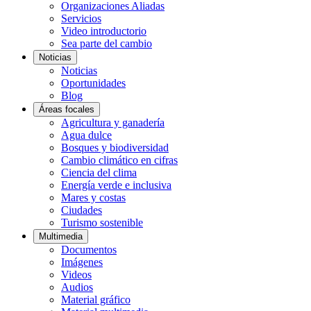
Organizaciones Aliadas
Servicios
Video introductorio
Sea parte del cambio
Noticias
Noticias
Oportunidades
Blog
Áreas focales
Agricultura y ganadería
Agua dulce
Bosques y biodiversidad
Cambio climático en cifras
Ciencia del clima
Energía verde e inclusiva
Mares y costas
Ciudades
Turismo sostenible
Multimedia
Documentos
Imágenes
Videos
Audios
Material gráfico