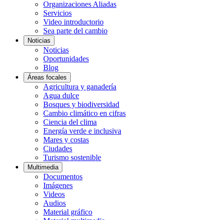
Organizaciones Aliadas
Servicios
Video introductorio
Sea parte del cambio
Noticias
Noticias
Oportunidades
Blog
Áreas focales
Agricultura y ganadería
Agua dulce
Bosques y biodiversidad
Cambio climático en cifras
Ciencia del clima
Energía verde e inclusiva
Mares y costas
Ciudades
Turismo sostenible
Multimedia
Documentos
Imágenes
Videos
Audios
Material gráfico