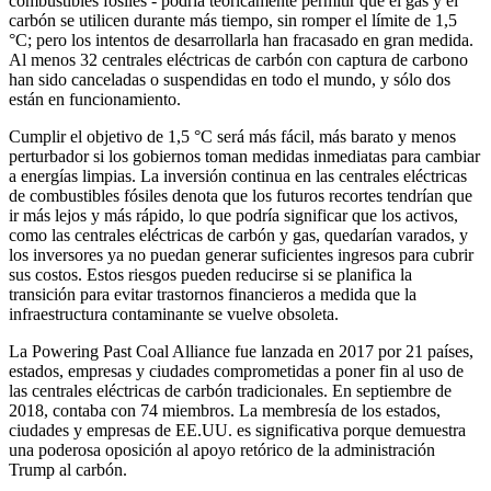
combustibles fósiles - podría teóricamente permitir que el gas y el
carbón se utilicen durante más tiempo, sin romper el límite de 1,5
°C; pero los intentos de desarrollarla han fracasado en gran medida.
Al menos 32 centrales eléctricas de carbón con captura de carbono
han sido canceladas o suspendidas en todo el mundo, y sólo dos
están en funcionamiento.
Cumplir el objetivo de 1,5 °C será más fácil, más barato y menos
perturbador si los gobiernos toman medidas inmediatas para cambiar
a energías limpias. La inversión continua en las centrales eléctricas
de combustibles fósiles denota que los futuros recortes tendrían que
ir más lejos y más rápido, lo que podría significar que los activos,
como las centrales eléctricas de carbón y gas, quedarían varados, y
los inversores ya no puedan generar suficientes ingresos para cubrir
sus costos. Estos riesgos pueden reducirse si se planifica la
transición para evitar trastornos financieros a medida que la
infraestructura contaminante se vuelve obsoleta.
La Powering Past Coal Alliance fue lanzada en 2017 por 21 países,
estados, empresas y ciudades comprometidas a poner fin al uso de
las centrales eléctricas de carbón tradicionales. En septiembre de
2018, contaba con 74 miembros. La membresía de los estados,
ciudades y empresas de EE.UU. es significativa porque demuestra
una poderosa oposición al apoyo retórico de la administración
Trump al carbón.