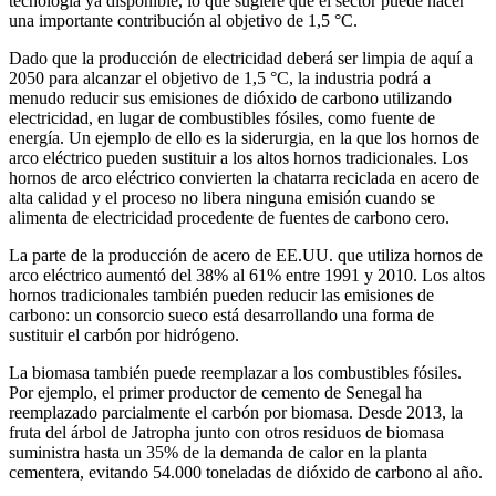
tecnología ya disponible, lo que sugiere que el sector puede hacer
una importante contribución al objetivo de 1,5 °C.
Dado que la producción de electricidad deberá ser limpia de aquí a
2050 para alcanzar el objetivo de 1,5 °C, la industria podrá a
menudo reducir sus emisiones de dióxido de carbono utilizando
electricidad, en lugar de combustibles fósiles, como fuente de
energía. Un ejemplo de ello es la siderurgia, en la que los hornos de
arco eléctrico pueden sustituir a los altos hornos tradicionales. Los
hornos de arco eléctrico convierten la chatarra reciclada en acero de
alta calidad y el proceso no libera ninguna emisión cuando se
alimenta de electricidad procedente de fuentes de carbono cero.
La parte de la producción de acero de EE.UU. que utiliza hornos de
arco eléctrico aumentó del 38% al 61% entre 1991 y 2010. Los altos
hornos tradicionales también pueden reducir las emisiones de
carbono: un consorcio sueco está desarrollando una forma de
sustituir el carbón por hidrógeno.
La biomasa también puede reemplazar a los combustibles fósiles.
Por ejemplo, el primer productor de cemento de Senegal ha
reemplazado parcialmente el carbón por biomasa. Desde 2013, la
fruta del árbol de Jatropha junto con otros residuos de biomasa
suministra hasta un 35% de la demanda de calor en la planta
cementera, evitando 54.000 toneladas de dióxido de carbono al año.