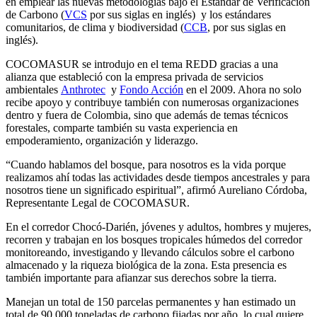
en emplear las nuevas metodologías bajo el Estándar de Verificación
de Carbono (
VCS
por sus siglas en inglés) y los estándares
comunitarios, de clima y biodiversidad (
CCB
, por sus siglas en
inglés).
COCOMASUR se introdujo en el tema REDD gracias a una
alianza que estableció con la empresa privada de servicios
ambientales
Anthrotec
y
Fondo Acción
en el 2009. Ahora no solo
recibe apoyo y contribuye también con numerosas organizaciones
dentro y fuera de Colombia, sino que además de temas técnicos
forestales, comparte también su vasta experiencia en
empoderamiento, organización y liderazgo.
“Cuando hablamos del bosque, para nosotros es la vida porque
realizamos ahí todas las actividades desde tiempos ancestrales y para
nosotros tiene un significado espiritual”, afirmó Aureliano Córdoba,
Representante Legal de COCOMASUR.
En el corredor Chocó-Darién, jóvenes y adultos, hombres y mujeres,
recorren y trabajan en los bosques tropicales húmedos del corredor
monitoreando, investigando y llevando cálculos sobre el carbono
almacenado y la riqueza biológica de la zona. Esta presencia es
también importante para afianzar sus derechos sobre la tierra.
Manejan un total de 150 parcelas permanentes y han estimado un
total de 90.000 toneladas de carbono fijadas por año, lo cual quiere