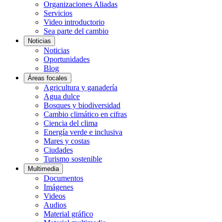
Organizaciones Aliadas
Servicios
Video introductorio
Sea parte del cambio
Noticias
Noticias
Oportunidades
Blog
Áreas focales
Agricultura y ganadería
Agua dulce
Bosques y biodiversidad
Cambio climático en cifras
Ciencia del clima
Energía verde e inclusiva
Mares y costas
Ciudades
Turismo sostenible
Multimedia
Documentos
Imágenes
Videos
Audios
Material gráfico