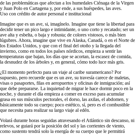
de las problemáticas que afectan a los humedales Ciénaga de la Virgen
y Juan Polo en Cartagena y, por ende, a sus huéspedes, las aves.
Uso con crédito de autor personal e institucional
Imagine que es un ave, si, imagínelo. Imagine que tiene la libertad para
decidir tener un pico largo e intimidante, o uno corto y recatado; ser un
ave alta y esbelta, o baja y robusta; de colores vistosos, o más bien
lúgubres. Ahora, imagine que vive en Alaska, Canadá, o en el Norte de
los Estados Unidos, y que con el final del otoño y la llegada del
invierno, como en todos los países nórdicos, empieza a sentir las
temperaturas que bajan, los días que se acortan, la escasez de comida,
la desnudez de los árboles y, en general, cómo todo luce más gris.
¿El momento perfecto para un viaje al caribe suramericano? Por
supuesto, pero recuerde que es un ave, su travesía carece de maletas,
visas o pasaportes, filas en aeropuertos y oficinas de inmigración; así
que debe prepararse. La inquietud de migrar le hace dormir poco en la
noche, y durante el día empieza a comer en exceso para acumular
grasa en sus músculos pectorales, el dorso, las axilas, el abdomen, y
básicamente todo su cuerpo; poco estético, sí, pero es el combustible
que necesita para realizar su largo viaje al edén.
Volará durante horas seguidas atravesando el Atlántico sin descanso, ni
relevos, se guiará por la posición del sol y las corrientes de viento,
como sustento tendrá solo la energía de su cuerpo que le permitirá