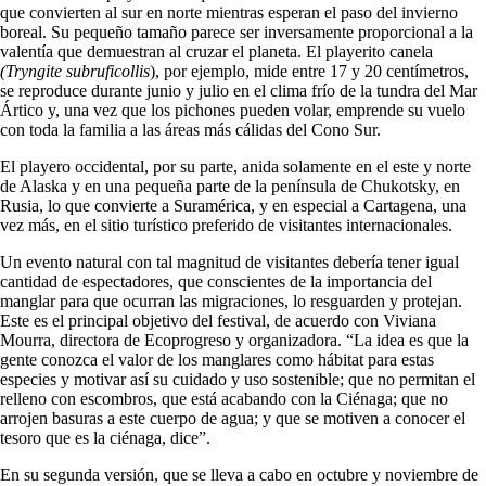
que convierten al sur en norte mientras esperan el paso del invierno
boreal. Su pequeño tamaño parece ser inversamente proporcional a la
valentía que demuestran al cruzar el planeta. El playerito canela
(Tryngite subruficollis
), por ejemplo, mide entre 17 y 20 centímetros,
se reproduce durante junio y julio en el clima frío de la tundra del Mar
Ártico y, una vez que los pichones pueden volar, emprende su vuelo
con toda la familia a las áreas más cálidas del Cono Sur.
El playero occidental, por su parte, anida solamente en el este y norte
de Alaska y en una pequeña parte de la península de Chukotsky, en
Rusia, lo que convierte a Suramérica, y en especial a Cartagena, una
vez más, en el sitio turístico preferido de visitantes internacionales.
Un evento natural con tal magnitud de visitantes debería tener igual
cantidad de espectadores, que conscientes de la importancia del
manglar para que ocurran las migraciones, lo resguarden y protejan.
Este es el principal objetivo del festival, de acuerdo con Viviana
Mourra, directora de Ecoprogreso y organizadora. “La idea es que la
gente conozca el valor de los manglares como hábitat para estas
especies y motivar así su cuidado y uso sostenible; que no permitan el
relleno con escombros, que está acabando con la Ciénaga; que no
arrojen basuras a este cuerpo de agua; y que se motiven a conocer el
tesoro que es la ciénaga, dice”.
En su segunda versión, que se lleva a cabo en octubre y noviembre de