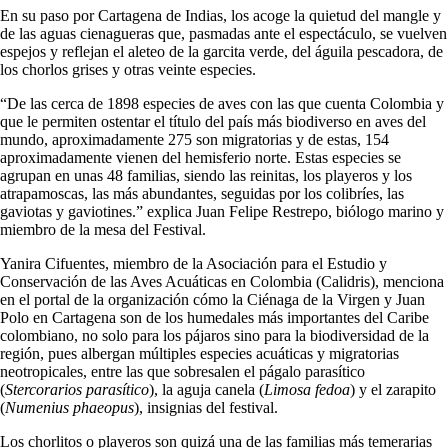
En su paso por Cartagena de Indias, los acoge la quietud del mangle y
de las aguas cienagueras que, pasmadas ante el espectáculo, se vuelven
espejos y reflejan el aleteo de la garcita verde, del águila pescadora, de
los chorlos grises y otras veinte especies.
“De las cerca de 1898 especies de aves con las que cuenta Colombia y
que le permiten ostentar el título del país más biodiverso en aves del
mundo, aproximadamente 275 son migratorias y de estas, 154
aproximadamente vienen del hemisferio norte. Estas especies se
agrupan en unas 48 familias, siendo las reinitas, los playeros y los
atrapamoscas, las más abundantes, seguidas por los colibríes, las
gaviotas y gaviotines.” explica Juan Felipe Restrepo, biólogo marino y
miembro de la mesa del Festival.
Yanira Cifuentes, miembro de la Asociación para el Estudio y
Conservación de las Aves Acuáticas en Colombia (Calidris), menciona
en el portal de la organización cómo la Ciénaga de la Virgen y Juan
Polo en Cartagena son de los humedales más importantes del Caribe
colombiano, no solo para los pájaros sino para la biodiversidad de la
región, pues albergan múltiples especies acuáticas y migratorias
neotropicales, entre las que sobresalen el págalo parasítico
(
Stercorarios parasítico
), la aguja canela (
Limosa fedoa
) y el zarapito
(
Numenius phaeopus
), insignias del festival.
Los chorlitos o playeros son quizá una de las familias más temerarias