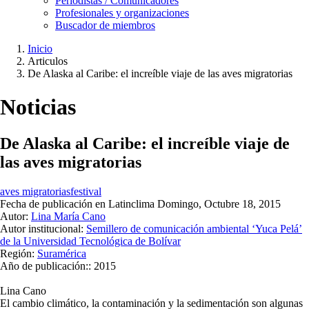
Periodistas / Comunicadores
Profesionales y organizaciones
Buscador de miembros
Inicio
Articulos
Ruta
De Alaska al Caribe: el increíble viaje de las aves migratorias
de
navegación
Noticias
De Alaska al Caribe: el increíble viaje de
las aves migratorias
aves migratorias
festival
Fecha de publicación en Latinclima
Domingo, Octubre 18, 2015
Autor:
Lina María Cano
Autor institucional:
Semillero de comunicación ambiental ‘Yuca Pelá’
de la Universidad Tecnológica de Bolívar
Región:
Suramérica
Año de publicación::
2015
Lina Cano
El cambio climático, la contaminación y la sedimentación son algunas