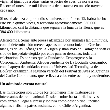
viajar, al igual que a otras varias especies de aves, de norte a sur.
Recorrerá unos diez mil kilómetros de distancia en un solo trayecto
cada año.
Si usted alcanza en promedio su aniversario número 15, habrá hecho
este viaje quince veces, y recorrido aproximadamente 360.000
kilómetros, casi la distancia que separa a la luna de la Tierra, que es
384.400 kilómetros.
Aterricemos. Semejante proeza alcanzada por animales tan diminutos,
con tal determinación merece apenas un reconocimiento. Que los
mangles de las Ciénagas de la Virgen y Juan Polo en Cartagena sean el
sitio de hospedaje elegido por ellos para su descanso, toda una
celebración. Es por esto que la Fundación Ecoprogreso y la
Corporación Ambiental Afrodescendiente de La Boquilla Corpambo,
con el apoyo de entidades como la Universidad Tecnológica de
Bolívar, organizan la segunda versión del Festival de Aves Migratorias
del Caribe Colombiano, que se lleva a cabo entre octubre y noviembre.
Un admirado evento natural
Las migraciones son uno de los fenómenos más misteriosos e
interesantes del reino animal. Desde octubre hasta abril, las aves
comienzan a llegar a Brasil y Bolivia como destino final, incluso
algunas arriban a países australes, como Chile o Argentina.