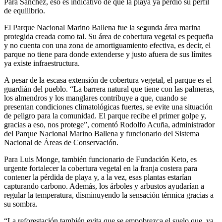
Para Sánchez, eso es indicativo de que la playa ya perdió su perfil
de equilibrio.
El Parque Nacional Marino Ballena fue la segunda área marina
protegida creada como tal. Su área de cobertura vegetal es pequeña
y no cuenta con una zona de amortiguamiento efectiva, es decir, el
parque no tiene para donde extenderse y justo afuera de sus límites
ya existe infraestructura.
A pesar de la escasa extensión de cobertura vegetal, el parque es el
guardián del pueblo. “La barrera natural que tiene con las palmeras,
los almendros y los manglares contribuye a que, cuando se
presentan condiciones climatológicas fuertes, se evite una situación
de peligro para la comunidad. El parque recibe el primer golpe y,
gracias a eso, nos protege”, comentó Rodolfo Acuña, administrador
del Parque Nacional Marino Ballena y funcionario del Sistema
Nacional de Áreas de Conservación.
Para Luis Monge, también funcionario de Fundación Keto, es
urgente fortalecer la cobertura vegetal en la franja costera para
contener la pérdida de playa y, a la vez, esas plantas estarían
capturando carbono. Además, los árboles y arbustos ayudarían a
regular la temperatura, disminuyendo la sensación térmica gracias a
su sombra.
“La reforestación también evita que se empobrezca el suelo que, ya