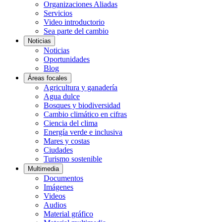
Organizaciones Aliadas
Servicios
Video introductorio
Sea parte del cambio
Noticias
Noticias
Oportunidades
Blog
Áreas focales
Agricultura y ganadería
Agua dulce
Bosques y biodiversidad
Cambio climático en cifras
Ciencia del clima
Energía verde e inclusiva
Mares y costas
Ciudades
Turismo sostenible
Multimedia
Documentos
Imágenes
Videos
Audios
Material gráfico