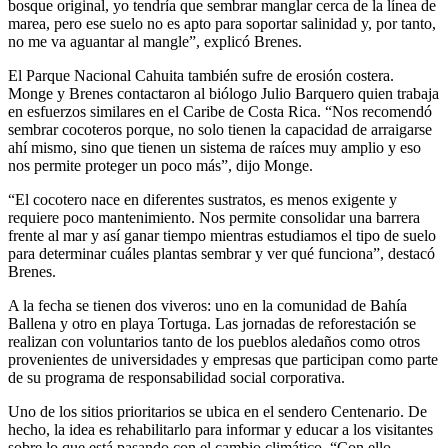
bosque original, yo tendría que sembrar manglar cerca de la línea de
marea, pero ese suelo no es apto para soportar salinidad y, por tanto,
no me va aguantar al mangle”, explicó Brenes.
El Parque Nacional Cahuita también sufre de erosión costera.
Monge y Brenes contactaron al biólogo Julio Barquero quien trabaja
en esfuerzos similares en el Caribe de Costa Rica. “Nos recomendó
sembrar cocoteros porque, no solo tienen la capacidad de arraigarse
ahí mismo, sino que tienen un sistema de raíces muy amplio y eso
nos permite proteger un poco más”, dijo Monge.
“El cocotero nace en diferentes sustratos, es menos exigente y
requiere poco mantenimiento. Nos permite consolidar una barrera
frente al mar y así ganar tiempo mientras estudiamos el tipo de suelo
para determinar cuáles plantas sembrar y ver qué funciona”, destacó
Brenes.
A la fecha se tienen dos viveros: uno en la comunidad de Bahía
Ballena y otro en playa Tortuga. Las jornadas de reforestación se
realizan con voluntarios tanto de los pueblos aledaños como otros
provenientes de universidades y empresas que participan como parte
de su programa de responsabilidad social corporativa.
Uno de los sitios prioritarios se ubica en el sendero Centenario. De
hecho, la idea es rehabilitarlo para informar y educar a los visitantes
sobre lo que está pasando con el cambio climático. “Con ello,