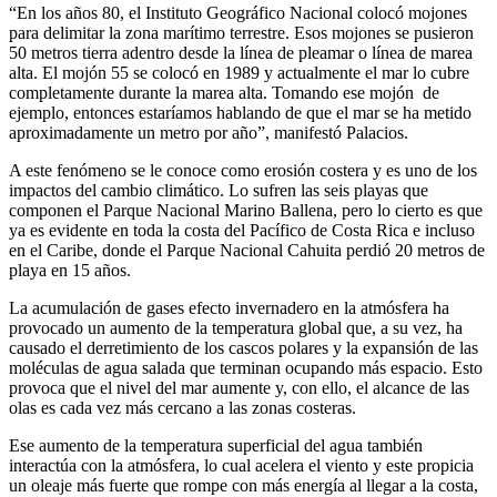
“En los años 80, el Instituto Geográfico Nacional colocó mojones
para delimitar la zona marítimo terrestre. Esos mojones se pusieron
50 metros tierra adentro desde la línea de pleamar o línea de marea
alta. El mojón 55 se colocó en 1989 y actualmente el mar lo cubre
completamente durante la marea alta. Tomando ese mojón de
ejemplo, entonces estaríamos hablando de que el mar se ha metido
aproximadamente un metro por año”, manifestó Palacios.
A este fenómeno se le conoce como erosión costera y es uno de los
impactos del cambio climático. Lo sufren las seis playas que
componen el Parque Nacional Marino Ballena, pero lo cierto es que
ya es evidente en toda la costa del Pacífico de Costa Rica e incluso
en el Caribe, donde el Parque Nacional Cahuita perdió 20 metros de
playa en 15 años.
La acumulación de gases efecto invernadero en la atmósfera ha
provocado un aumento de la temperatura global que, a su vez, ha
causado el derretimiento de los cascos polares y la expansión de las
moléculas de agua salada que terminan ocupando más espacio. Esto
provoca que el nivel del mar aumente y, con ello, el alcance de las
olas es cada vez más cercano a las zonas costeras.
Ese aumento de la temperatura superficial del agua también
interactúa con la atmósfera, lo cual acelera el viento y este propicia
un oleaje más fuerte que rompe con más energía al llegar a la costa,