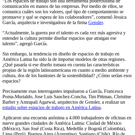
“Los espacios de trabajo son una herramienta poderosísima de
comunicación en manos de las empresas. Por medio de ellos, se
comunica cuáles son los valores, qué tipo de comportamiento se
promueve y qué se espera de los colaboradores”, comentó Jessica
García, arquitecta e investigadora de la firma
Gensler
.
“Actualmente, la guerra por el talento es cada vez más agresiva y
entender la cultura permite diseñar espacios que atraigan ese
talento”, agregó García.
Sin embargo, la tendencia en diseño de espacios de trabajo en
América Latina ha sido la de importar modelos de otras regiones.
¿Qué pasaría si ese diseño tomara en cuenta las características
propias de la región latinoamericana en cuanto a medio ambiente y
cultura, dos de los bastiones de la sostenibilidad? ¿Cómo serían esos
espacios?
Precisamente esas interrogantes impulsaron a García, Francesca
Poma-Murialdo, Jose Luis Sanchez-Concha, Tim Pittman, Christine
Barber y Amrapali Agarwal, arquitectos de Gensler, a realizar un
estudio sobre espacios de trabajo en América Latina
.
Aplicaron una encuesta anónima a 4.000 trabajadores de oficinas en
nueve grandes ciudades de América Latina: Ciudad de México
(México), San José (Costa Rica), Medellín y Bogotá (Colombia),
Lima (Perú), Buenos Aires (Argentina), Santiago (Chile), Río de