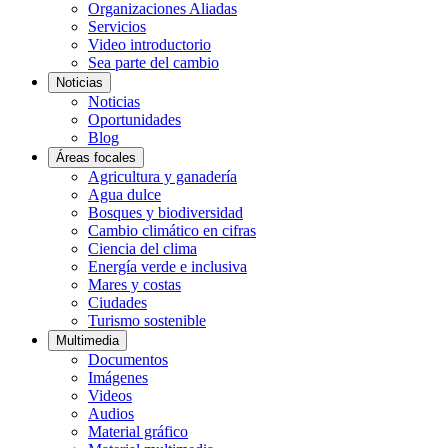
Organizaciones Aliadas
Servicios
Video introductorio
Sea parte del cambio
Noticias
Noticias
Oportunidades
Blog
Áreas focales
Agricultura y ganadería
Agua dulce
Bosques y biodiversidad
Cambio climático en cifras
Ciencia del clima
Energía verde e inclusiva
Mares y costas
Ciudades
Turismo sostenible
Multimedia
Documentos
Imágenes
Videos
Audios
Material gráfico