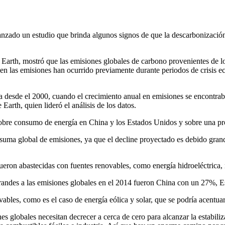
anzado un estudio que brinda algunos signos de que la descarbonización
Earth, mostró que las emisiones globales de carbono provenientes de los
 en las emisiones han ocurrido previamente durante periodos de crisis ec
ista desde el 2000, cuando el crecimiento anual en emisiones se encontr
Earth, quien lideró el análisis de los datos.
sobre consumo de energía en China y los Estados Unidos y sobre una pr
la suma global de emisiones, ya que el decline proyectado es debido gr
ueron abastecidas con fuentes renovables, como energía hidroeléctrica, n
 grandes a las emisiones globales en el 2014 fueron China con un 27%
ables, como es el caso de energía eólica y solar, que se podría acentua
s globales necesitan decrecer a cerca de cero para alcanzar la estabili