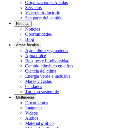
Organizaciones Aliadas
Servicios
Video introductorio
Sea parte del cambio
Noticias
Noticias
Oportunidades
Blog
Áreas focales
Agricultura y ganadería
Agua dulce
Bosques y biodiversidad
Cambio climático en cifras
Ciencia del clima
Energía verde e inclusiva
Mares y costas
Ciudades
Turismo sostenible
Multimedia
Documentos
Imágenes
Videos
Audios
Material gráfico