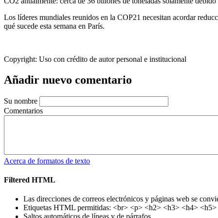
CO2 anualmente: cerca de 36 billones de toneladas solamente debido a
Los líderes mundiales reunidos en la COP21 necesitan acordar reducci
qué sucede esta semana en París.
Copyright:
Uso con crédito de autor personal e institucional
Añadir nuevo comentario
Su nombre
Comentarios
Acerca de formatos de texto
Filtered HTML
Las direcciones de correos electrónicos y páginas web se convi
Etiquetas HTML permitidas: <br> <p> <h2> <h3> <h4> <h5> <h
Saltos automáticos de líneas y de párrafos.