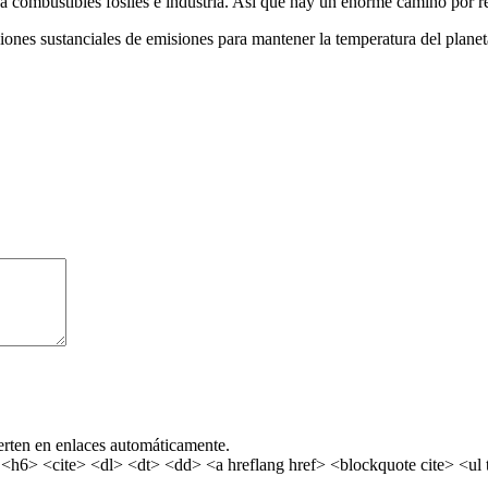
 combustibles fósiles e industria. Así que hay un enorme camino por rec
ones sustanciales de emisiones para mantener la temperatura del planeta
erten en enlaces automáticamente.
6> <cite> <dl> <dt> <dd> <a hreflang href> <blockquote cite> <ul t