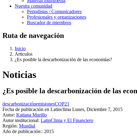
Material multimedia
Nuestra comunidad
Periodistas / Comunicadores
Profesionales y organizaciones
Buscador de miembros
Ruta de navegación
Inicio
Articulos
¿Es posible la descarbonización de las economías?
Noticias
¿Es posible la descarbonización de las eco
descarbonización
emisiones
COP21
Fecha de publicación en Latinclima
Lunes, Diciembre 7, 2015
Autor:
Katiana Murillo
Autor institucional:
LatinClima y El Financiero
Región:
Mundial
Año de publicación::
2015