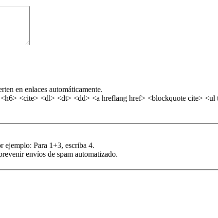
erten en enlaces automáticamente.
6> <cite> <dl> <dt> <dd> <a hreflang href> <blockquote cite> <ul t
r ejemplo: Para 1+3, escriba 4.
 prevenir envíos de spam automatizado.