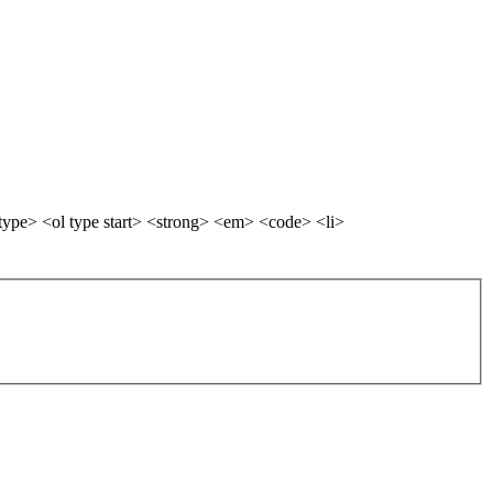
ype> <ol type start> <strong> <em> <code> <li>