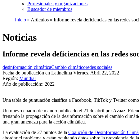
Profesionales y organizaciones
Buscador de miembros
Inicio
Articulos
Informe revela deficiencias en las redes soc
Ruta
de
Noticias
navegación
Informe revela deficiencias en las redes so
desinformación climática
Cambio climático
redes sociales
Fecha de publicación en Latinclima
Viernes, Abril 22, 2022
Región:
Mundial
Año de publicación::
2022
Una tabla de puntuación clasifica a Facebook, TikTok y Twitter como l
Un nuevo cuadro de mando publicado el 21 de abril por Avaaz, Friend
frenando la propagación de la desinformación sobre el cambio climáti
una gran amenaza para la acción climática.
La evaluación de 27 puntos de la
Coalición de Desinformación Climá
abordar el problema y están ocultando datos sobre la prevalencia de l