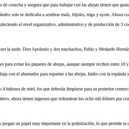
s de cosecha y asegura que para trabajar con las abejas tienen que gusta
ndez solo se dedicaba a sembrar maíz, frijoles, trigo y ayote. Ahora com
eciendo el nivel organizativo, administrativo y de producción de 3 c
al caer la tarde. Don Apolonio y dos muchachos, Pablo y Medardo Hernán
ajes para evitar los piquetes de abejas, aunque siempre reciben entre 10
aja con el ahumador para espantar a las abejas, Isidro con la espátula s
4 bidones de miel, los que deberán limpiarse para su posterior comerci
ltivo, ahora tienen ingresos que redondean los ocho mil dólares por cos
s juegan un papel muy importante en la polinización, lo que permite la 