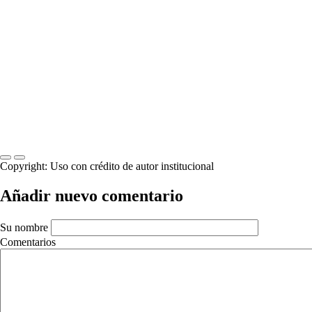
Previous
Next
Copyright:
Uso con crédito de autor institucional
Añadir nuevo comentario
Su nombre
Comentarios