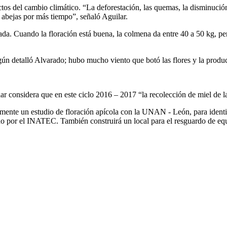
ectos del cambio climático. “La deforestación, las quemas, la disminució
s abejas por más tiempo”, señaló Aguilar.
ada. Cuando la floración está buena, la colmena da entre 40 a 50 kg, p
egún detalló Alvarado; hubo mucho viento que botó las flores y la produ
r considera que en este ciclo 2016 – 2017 “la recolección de miel de l
nte un estudio de floración apícola con la UNAN - León, para identif
o por el INATEC. También construirá un local para el resguardo de equ