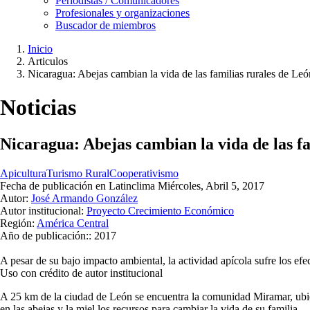
Periodistas / Comunicadores
Profesionales y organizaciones
Buscador de miembros
Inicio
Articulos
Ruta
Nicaragua: Abejas cambian la vida de las familias rurales de Leó
de
navegación
Noticias
Nicaragua: Abejas cambian la vida de las f
Apicultura
Turismo Rural
Cooperativismo
Fecha de publicación en Latinclima
Miércoles, Abril 5, 2017
Autor:
José Armando González
Autor institucional:
Proyecto Crecimiento Económico
Región:
América Central
Año de publicación::
2017
A pesar de su bajo impacto ambiental, la actividad apícola sufre los efe
Uso con crédito de autor institucional
A 25 km de la ciudad de León se encuentra la comunidad Miramar, ubic
en las abejas y la miel los recursos para cambiar la vida de su familia