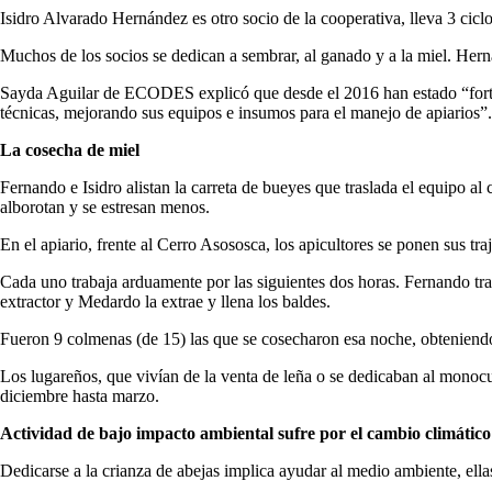
Isidro Alvarado Hernández es otro socio de la cooperativa, lleva 3 ciclo
Muchos de los socios se dedican a sembrar, al ganado y a la miel. Herná
Sayda Aguilar de ECODES explicó que desde el 2016 han estado “fortal
técnicas, mejorando sus equipos e insumos para el manejo de apiarios”.
La cosecha de miel
Fernando e Isidro alistan la carreta de bueyes que traslada el equipo 
alborotan y se estresan menos.
En el apiario, frente al Cerro Asososca, los apicultores se ponen sus tr
Cada uno trabaja arduamente por las siguientes dos horas. Fernando trab
extractor y Medardo la extrae y llena los baldes.
Fueron 9 colmenas (de 15) las que se cosecharon esa noche, obteniendo 
Los lugareños, que vivían de la venta de leña o se dedicaban al monocu
diciembre hasta marzo.
Actividad de bajo impacto ambiental sufre por el cambio climático
Dedicarse a la crianza de abejas implica ayudar al medio ambiente, ella