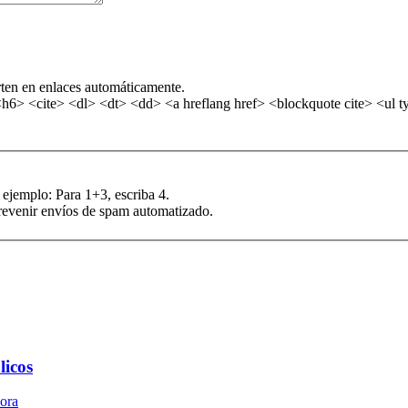
rten en enlaces automáticamente.
> <cite> <dl> <dt> <dd> <a hreflang href> <blockquote cite> <ul ty
 ejemplo: Para 1+3, escriba 4.
prevenir envíos de spam automatizado.
licos