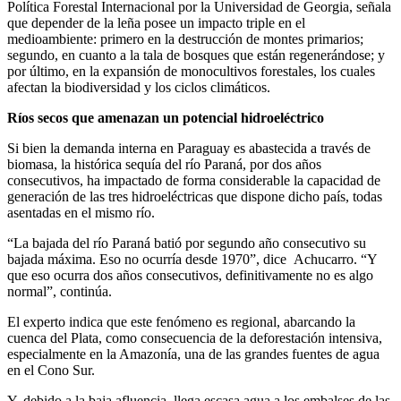
Política Forestal Internacional por la Universidad de Georgia, señala
que depender de la leña posee un impacto triple en el
medioambiente: primero en la destrucción de montes primarios;
segundo, en cuanto a la tala de bosques que están regenerándose; y
por último, en la expansión de monocultivos forestales, los cuales
afectan la biodiversidad y los ciclos climáticos.
Ríos secos que amenazan un potencial hidroeléctrico
Si bien la demanda interna en Paraguay es abastecida a través de
biomasa, la histórica sequía del río Paraná, por dos años
consecutivos, ha impactado de forma considerable la capacidad de
generación de las tres hidroeléctricas que dispone dicho país, todas
asentadas en el mismo río.
“La bajada del río Paraná batió por segundo año consecutivo su
bajada máxima. Eso no ocurría desde 1970”, dice Achucarro. “Y
que eso ocurra dos años consecutivos, definitivamente no es algo
normal”, continúa.
El experto indica que este fenómeno es regional, abarcando la
cuenca del Plata, como consecuencia de la deforestación intensiva,
especialmente en la Amazonía, una de las grandes fuentes de agua
en el Cono Sur.
Y, debido a la baja afluencia, llega escasa agua a los embalses de las