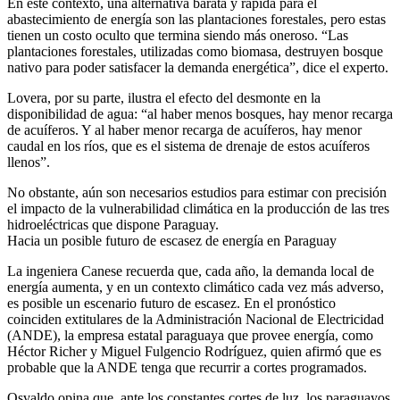
En este contexto, una alternativa barata y rápida para el
abastecimiento de energía son las plantaciones forestales, pero estas
tienen un costo oculto que termina siendo más oneroso. “Las
plantaciones forestales, utilizadas como biomasa, destruyen bosque
nativo para poder satisfacer la demanda energética”, dice el experto.
Lovera, por su parte, ilustra el efecto del desmonte en la
disponibilidad de agua: “al haber menos bosques, hay menor recarga
de acuíferos. Y al haber menor recarga de acuíferos, hay menor
caudal en los ríos, que es el sistema de drenaje de estos acuíferos
llenos”.
No obstante, aún son necesarios estudios para estimar con precisión
el impacto de la vulnerabilidad climática en la producción de las tres
hidroeléctricas que dispone Paraguay.
Hacia un posible futuro de escasez de energía en Paraguay
La ingeniera Canese recuerda que, cada año, la demanda local de
energía aumenta, y en un contexto climático cada vez más adverso,
es posible un escenario futuro de escasez. En el pronóstico
coinciden extitulares de la Administración Nacional de Electricidad
(ANDE), la empresa estatal paraguaya que provee energía, como
Héctor Richer y Miguel Fulgencio Rodríguez, quien afirmó que es
probable que la ANDE tenga que recurrir a cortes programados.
Osvaldo opina que, ante los constantes cortes de luz, los paraguayos