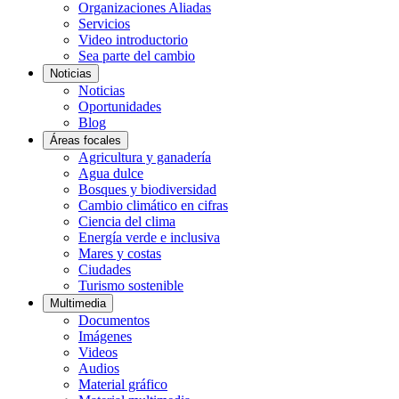
Organizaciones Aliadas
Servicios
Video introductorio
Sea parte del cambio
Noticias
Noticias
Oportunidades
Blog
Áreas focales
Agricultura y ganadería
Agua dulce
Bosques y biodiversidad
Cambio climático en cifras
Ciencia del clima
Energía verde e inclusiva
Mares y costas
Ciudades
Turismo sostenible
Multimedia
Documentos
Imágenes
Videos
Audios
Material gráfico