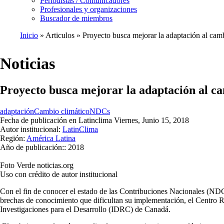
Periodistas / Comunicadores
Profesionales y organizaciones
Buscador de miembros
Inicio
Articulos
Proyecto busca mejorar la adaptación al camb
Ruta
de
Noticias
navegación
Proyecto busca mejorar la adaptación al ca
adaptación
Cambio climático
NDCs
Fecha de publicación en Latinclima
Viernes, Junio 15, 2018
Autor institucional:
LatinClima
Región:
América Latina
Año de publicación::
2018
Foto Verde noticias.org
Uso con crédito de autor institucional
Con el fin de conocer el estado de las Contribuciones Nacionales (NDC,
brechas de conocimiento que dificultan su implementación, el Centro 
Investigaciones para el Desarrollo (IDRC) de Canadá.