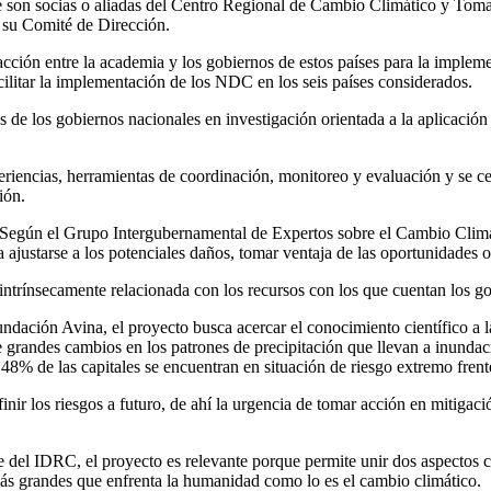
ue son socias o aliadas del Centro Regional de Cambio Climático y Tom
 su Comité de Dirección.
racción entre la academia y los gobiernos de estos países para la imple
cilitar la implementación de los NDC en los seis países considerados.
s de los gobiernos nacionales en investigación orientada a la aplicación 
eriencias, herramientas de coordinación, monitoreo y evaluación y se ce
ión.
. Según el Grupo Intergubernamental de Expertos sobre el Cambio Climát
a ajustarse a los potenciales daños, tomar ventaja de las oportunidades
 intrínsecamente relacionada con los recursos con los que cuentan los go
dación Avina, el proyecto busca acercar el conocimiento científico a la
 grandes cambios en los patrones de precipitación que llevan a inundac
 48% de las capitales se encuentran en situación de riesgo extremo frent
ir los riesgos a futuro, de ahí la urgencia de tomar acción en mitigació
e del IDRC, el proyecto es relevante porque permite unir dos aspectos c
 más grandes que enfrenta la humanidad como lo es el cambio climático.