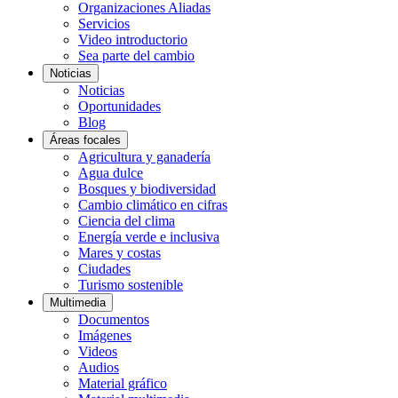
Organizaciones Aliadas
Servicios
Video introductorio
Sea parte del cambio
Noticias
Noticias
Oportunidades
Blog
Áreas focales
Agricultura y ganadería
Agua dulce
Bosques y biodiversidad
Cambio climático en cifras
Ciencia del clima
Energía verde e inclusiva
Mares y costas
Ciudades
Turismo sostenible
Multimedia
Documentos
Imágenes
Videos
Audios
Material gráfico