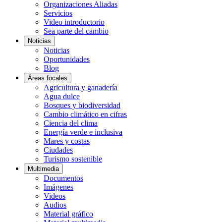
Organizaciones Aliadas
Servicios
Video introductorio
Sea parte del cambio
Noticias
Noticias
Oportunidades
Blog
Áreas focales
Agricultura y ganadería
Agua dulce
Bosques y biodiversidad
Cambio climático en cifras
Ciencia del clima
Energía verde e inclusiva
Mares y costas
Ciudades
Turismo sostenible
Multimedia
Documentos
Imágenes
Videos
Audios
Material gráfico