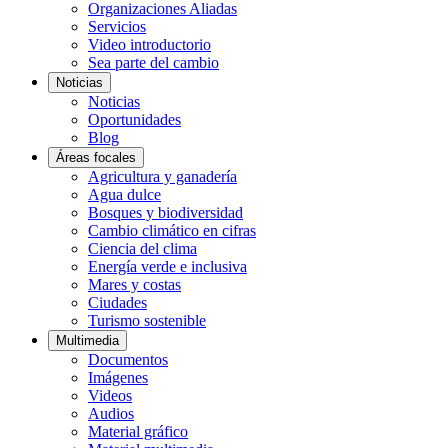
Organizaciones Aliadas
Servicios
Video introductorio
Sea parte del cambio
Noticias
Noticias
Oportunidades
Blog
Áreas focales
Agricultura y ganadería
Agua dulce
Bosques y biodiversidad
Cambio climático en cifras
Ciencia del clima
Energía verde e inclusiva
Mares y costas
Ciudades
Turismo sostenible
Multimedia
Documentos
Imágenes
Videos
Audios
Material gráfico