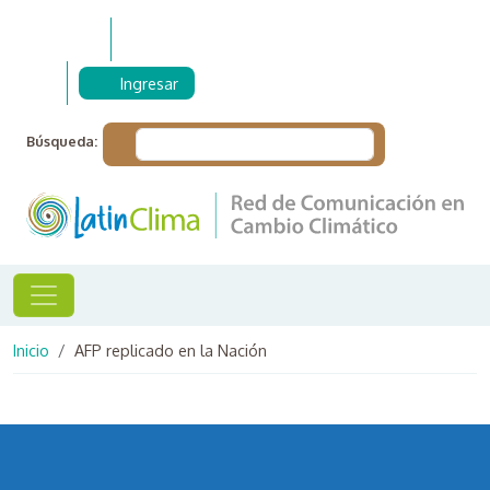
Pasar al contenido principal
Ingresar
Búsqueda:
Ruta de navegación
Inicio
AFP replicado en la Nación