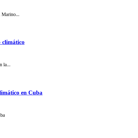
 Marino...
 climático
 la...
climático en Cuba
uba