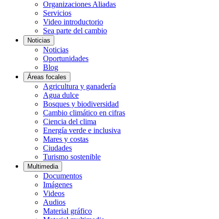
Organizaciones Aliadas
Servicios
Video introductorio
Sea parte del cambio
Noticias
Noticias
Oportunidades
Blog
Áreas focales
Agricultura y ganadería
Agua dulce
Bosques y biodiversidad
Cambio climático en cifras
Ciencia del clima
Energía verde e inclusiva
Mares y costas
Ciudades
Turismo sostenible
Multimedia
Documentos
Imágenes
Videos
Audios
Material gráfico