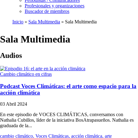
Periodistas / Comunicadores
Profesionales y organizaciones
Buscador de miembros
Inicio
Sala Multimedia
Sala Multimedia
Ruta
de
Sala Multimedia
navegación
Audios
Cambio climático en cifras
Podcast Voces Climáticas: el arte como espacio para la
acción climática
03 Abril 2024
En este episodio de VOCES CLIMÁTICAS, conversamos con
Nathalia Cubillos, líder de la iniciativa BosAtrapasueños. Nathalia es
graduada de la...
cambio climático, Voces Climáticas, acción climática, arte