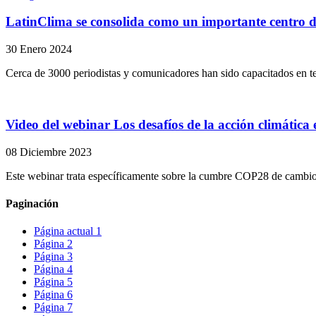
LatinClima se consolida como un importante centro d
30 Enero 2024
Cerca de 3000 periodistas y comunicadores han sido capacitados en t
Video del webinar Los desafíos de la acción climáti
08 Diciembre 2023
Este webinar trata específicamente sobre la cumbre COP28 de cambio c
Paginación
Página actual
1
Página
2
Página
3
Página
4
Página
5
Página
6
Página
7