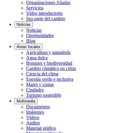
Organizaciones Aliadas
Servicios
Video introductorio
Sea parte del cambio
Noticias
Noticias
Oportunidades
Blog
Áreas focales
Agricultura y ganadería
Agua dulce
Bosques y biodiversidad
Cambio climático en cifras
Ciencia del clima
Energía verde e inclusiva
Mares y costas
Ciudades
Turismo sostenible
Multimedia
Documentos
Imágenes
Videos
Audios
Material gráfico