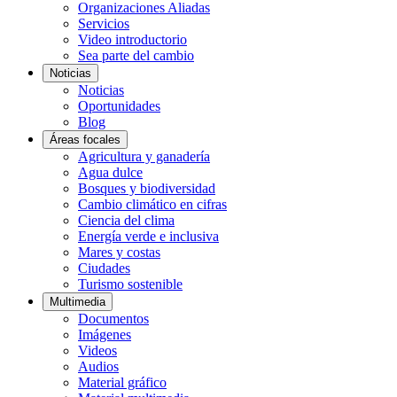
Organizaciones Aliadas
Servicios
Video introductorio
Sea parte del cambio
Noticias
Noticias
Oportunidades
Blog
Áreas focales
Agricultura y ganadería
Agua dulce
Bosques y biodiversidad
Cambio climático en cifras
Ciencia del clima
Energía verde e inclusiva
Mares y costas
Ciudades
Turismo sostenible
Multimedia
Documentos
Imágenes
Videos
Audios
Material gráfico