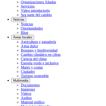
Organizaciones Aliadas
Servicios
Video introductorio
Sea parte del cambio
Noticias
Noticias
Oportunidades
Blog
Áreas focales
Agricultura y ganadería
Agua dulce
Bosques y biodiversidad
Cambio climático en cifras
Ciencia del clima
Energía verde e inclusiva
Mares y costas
Ciudades
Turismo sostenible
Multimedia
Documentos
Imágenes
Videos
Audios
Material gráfico