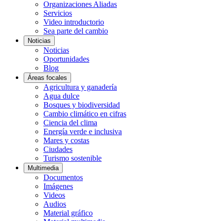
Organizaciones Aliadas
Servicios
Video introductorio
Sea parte del cambio
Noticias
Noticias
Oportunidades
Blog
Áreas focales
Agricultura y ganadería
Agua dulce
Bosques y biodiversidad
Cambio climático en cifras
Ciencia del clima
Energía verde e inclusiva
Mares y costas
Ciudades
Turismo sostenible
Multimedia
Documentos
Imágenes
Videos
Audios
Material gráfico