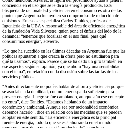
Como mencionó Álvarez, la figura del prosumidor ayuda a generar
conciencia en el uso que se le da a la energía producida. Esta
búsqueda de racionalidad y eficiencia en el consumo es otro de los
puntos que Argentina incluyó en su compromiso de reducción de
emisiones. En eso se especializa Carlos Tanides, profesor de
Ingeniería de la UBA y responsable del área de eficiencia energética
de la fundación Vida Silvestre, quien pone el énfasis del lado de la
demanda: “tenemos que focalizar en el uso final, para qué
consumimos energía”, advierte.
“Lo que ha sucedido en las últimas décadas en Argentina fue que las
políticas apuntaron a que crezca la oferta pero no estudiaron para
qué la usamos”, explica. Parece que se ha dado un giro también en
ese aspecto, según su opinión, ya que ahora “hay una sensibilidad
con el tema”, en relación con la discusión sobre las tarifas de los
servicios públicos.
“Antes directamente no podías hablar de ahorro y eficiencia porque
se asociaba a la debilidad, con no tener espalda suficiente para
proveer energía. Luego se fue cambiando, aunque aún ese concepto
no entra”, dice Tanides. “Estamos hablando de un impacto
económico y ambiental. Aunque sea por racionalidad económica,
debemos hacerlo”, dice en relación con las medidas que se pueden
adoptar en este sentido. “La eficiencia energética es la principal
fuente de energía, todo lo que se está ahorrando en el mundo
representa más de lo que se está produciendo”, concluye.