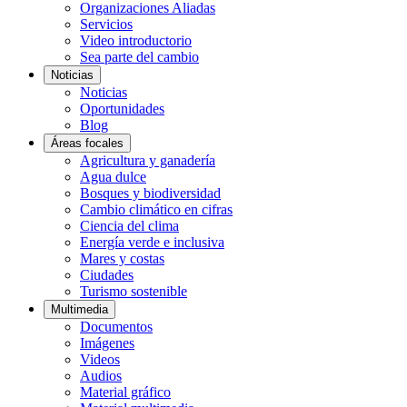
Organizaciones Aliadas
Servicios
Video introductorio
Sea parte del cambio
Noticias
Noticias
Oportunidades
Blog
Áreas focales
Agricultura y ganadería
Agua dulce
Bosques y biodiversidad
Cambio climático en cifras
Ciencia del clima
Energía verde e inclusiva
Mares y costas
Ciudades
Turismo sostenible
Multimedia
Documentos
Imágenes
Videos
Audios
Material gráfico