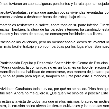
n se tuvieron en cuenta algunas pendientes y la ruta que han dejad
utgardita-Carahatas, señala que quedan pocas viviendas levantadas 
acán volviera a deshacer horas de trabajo bajo el sol.
teriales resistentes al salitre, sobre todo en su parte inferior. Fue
encias. También, la altura de las paredes interiores ha cambiado; est
ésticos y las artes de pesca, se construyen facilidades auxiliares.
ación de las viviendas, pero no menoscaban el deseo de levantar lo q
más fácil el trabajo y son compartidas por los lugareños. Son nueva
d, Participación Popular y Desarrollo Sostenible del Centro de Estudi
o. “Para nosotros, la comunidad no es un lugar, es un tipo de relaci
sarrollando esa habilidad de encontrarse, esa manera de juntarse par
e, si no se junta para aquello, tampoco se junta para esto. Entonces, t
 vivido en Carahatas toda su vida, por qué no se ha ido. “Nos han qu
fue bien. Ahora no me quiero ir. ¿De qué vivo sino de la pesca? Esto 
 están a la vista de todos, aunque ni ellos mismos lo aprecien motiv
entro, la intrusión salina afecta las tierras cultivables y las sequías