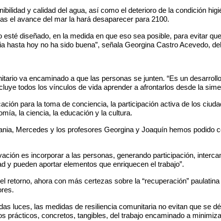
ibilidad y calidad del agua, así como el deterioro de la condición hig
ras el avance del mar la hará desaparecer para 2100.
 esté diseñado, en la medida en que eso sea posible, para evitar que
ia hasta hoy no ha sido buena”, señala Georgina Castro Acevedo, de
itario va encaminado a que las personas se junten. “Es un desarroll
 incluye todos los vínculos de vida aprender a afrontarlos desde la simet
ión para la toma de conciencia, la participación activa de los ciud
omía, la ciencia, la educación y la cultura.
Tania, Mercedes y los profesores Georgina y Joaquín hemos podido 
novación es incorporar a las personas, generando participación, inter
dad y pueden aportar elementos que enriquecen el trabajo”.
el retorno, ahora con más certezas sobre la “recuperación” paulatina
ores.
as luces, las medidas de resiliencia comunitaria no evitan que se d
os prácticos, concretos, tangibles, del trabajo encaminado a minimiza