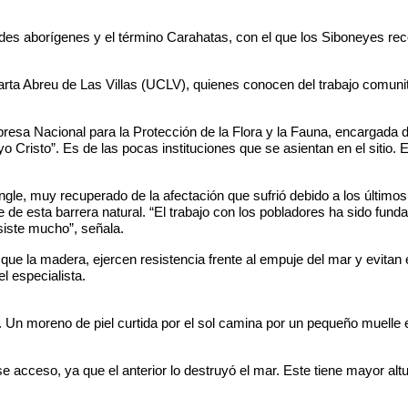
ades aborígenes y el término Carahatas, con el que los Siboneyes r
rta Abreu de Las Villas (UCLV), quienes conocen del trabajo comunit
mpresa Nacional para la Protección de la Flora y la Fauna, encargada 
Cristo”. Es de las pocas instituciones que se asientan en el sitio. 
gle, muy recuperado de la afectación que sufrió debido a los último
e de esta barrera natural. “El trabajo con los pobladores ha sido fun
iste mucho”, señala.
que la madera, ejercen resistencia frente al empuje del mar y evitan
el especialista.
 moreno de piel curtida por el sol camina por un pequeño muelle ele
cceso, ya que el anterior lo destruyó el mar. Este tiene mayor altu