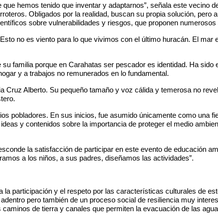
se que hemos tenido que inventar y adaptarnos”, señala este vecino d
rroteros. Obligados por la realidad, buscan su propia solución, per
científicos sobre vulnerabilidades y riesgos, que proponen numeroso
 “Esto no es viento para lo que vivimos con el último huracán. El m
 de su familia porque en Carahatas ser pescador es identidad. Ha sido
 hogar y a trabajos no remunerados en lo fundamental.
ia Cruz Alberto. Su pequeño tamaño y voz cálida y temerosa no revel
tero.
ios pobladores. En sus inicios, fue asumido únicamente como una fies
ideas y contenidos sobre la importancia de proteger el medio ambien
conde la satisfacción de participar en este evento de educación amb
paramos a los niños, a sus padres, diseñamos las actividades”.
a participación y el respeto por las características culturales de es
a adentro pero también de un proceso social de resiliencia muy inte
 caminos de tierra y canales que permiten la evacuación de las agua