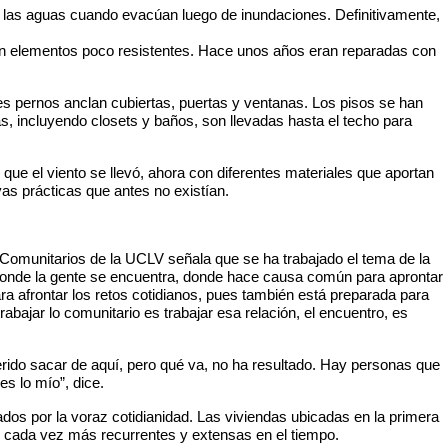
o las aguas cuando evacúan luego de inundaciones. Definitivamente,
con elementos poco resistentes. Hace unos años eran reparadas con
rtes pernos anclan cubiertas, puertas y ventanas. Los pisos se han
as, incluyendo closets y baños, son llevadas hasta el techo para
ue el viento se llevó, ahora con diferentes materiales que aportan
s prácticas que antes no existían.
os Comunitarios de la UCLV señala que se ha trabajado el tema de la
ón donde la gente se encuentra, donde hace causa común para aprontar
a afrontar los retos cotidianos, pues también está preparada para
rabajar lo comunitario es trabajar esa relación, el encuentro, es
erido sacar de aquí, pero qué va, no ha resultado. Hay personas que
es lo mío”, dice.
ados por la voraz cotidianidad. Las viviendas ubicadas en la primera
 son cada vez más recurrentes y extensas en el tiempo.