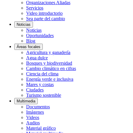
Organizaciones Aliadas
Servicios
Video introductorio
Sea parte del cambio
Noticias
Noticias
Oportunidades
Blog
Áreas focales
Agricultura y ganadería
Agua dulce
Bosques y biodiversidad
Cambio climático en cifras
Ciencia del clima
Energía verde e inclusiva
Mares y costas
Ciudades
Turismo sostenible
Multimedia
Documentos
Imágenes
Videos
Audios
Material gráfico