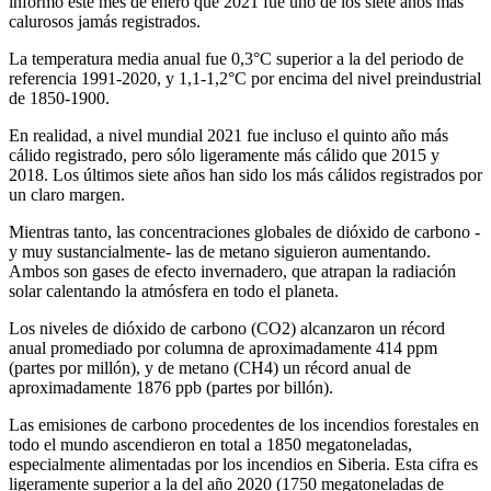
informó este mes de enero que 2021 fue uno de los siete años más
calurosos jamás registrados.
La temperatura media anual fue 0,3°C superior a la del periodo de
referencia 1991-2020, y 1,1-1,2°C por encima del nivel preindustrial
de 1850-1900.
En realidad, a nivel mundial 2021 fue incluso el quinto año más
cálido registrado, pero sólo ligeramente más cálido que 2015 y
2018. Los últimos siete años han sido los más cálidos registrados por
un claro margen.
Mientras tanto, las concentraciones globales de dióxido de carbono -
y muy sustancialmente- las de metano siguieron aumentando.
Ambos son gases de efecto invernadero, que atrapan la radiación
solar calentando la atmósfera en todo el planeta.
Los niveles de dióxido de carbono (CO2) alcanzaron un récord
anual promediado por columna de aproximadamente 414 ppm
(partes por millón), y de metano (CH4) un récord anual de
aproximadamente 1876 ppb (partes por billón).
Las emisiones de carbono procedentes de los incendios forestales en
todo el mundo ascendieron en total a 1850 megatoneladas,
especialmente alimentadas por los incendios en Siberia. Esta cifra es
ligeramente superior a la del año 2020 (1750 megatoneladas de