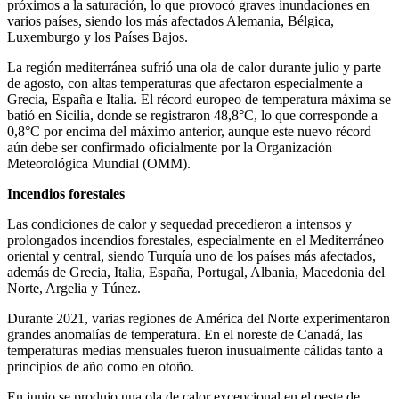
próximos a la saturación, lo que provocó graves inundaciones en
varios países, siendo los más afectados Alemania, Bélgica,
Luxemburgo y los Países Bajos.
La región mediterránea sufrió una ola de calor durante julio y parte
de agosto, con altas temperaturas que afectaron especialmente a
Grecia, España e Italia. El récord europeo de temperatura máxima se
batió en Sicilia, donde se registraron 48,8°C, lo que corresponde a
0,8°C por encima del máximo anterior, aunque este nuevo récord
aún debe ser confirmado oficialmente por la Organización
Meteorológica Mundial (OMM).
Incendios forestales
Las condiciones de calor y sequedad precedieron a intensos y
prolongados incendios forestales, especialmente en el Mediterráneo
oriental y central, siendo Turquía uno de los países más afectados,
además de Grecia, Italia, España, Portugal, Albania, Macedonia del
Norte, Argelia y Túnez.
Durante 2021, varias regiones de América del Norte experimentaron
grandes anomalías de temperatura. En el noreste de Canadá, las
temperaturas medias mensuales fueron inusualmente cálidas tanto a
principios de año como en otoño.
En junio se produjo una ola de calor excepcional en el oeste de