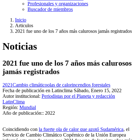
Profesionales y organizaciones
Buscador de miembros
Inicio
Articulos
Ruta
2021 fue uno de los 7 años más calurosos jamás registrados
de
navegación
Noticias
2021 fue uno de los 7 años más calurosos
jamás registrados
2021
Cambio climático
olas de calor
incendios forestales
Fecha de publicación en Latinclima
Sábado, Enero 15, 2022
Autor institucional:
Periodistas por el Planeta y redacción
LatinClima
Región:
Mundial
Año de publicación::
2022
Coincidiendo con
la fuerte ola de calor que azotó Sudamérica
, el
Servicio de Cambio Climático Copérnico de la Unión Europea