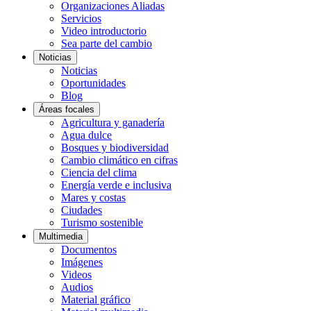
Organizaciones Aliadas
Servicios
Video introductorio
Sea parte del cambio
Noticias
Noticias
Oportunidades
Blog
Áreas focales
Agricultura y ganadería
Agua dulce
Bosques y biodiversidad
Cambio climático en cifras
Ciencia del clima
Energía verde e inclusiva
Mares y costas
Ciudades
Turismo sostenible
Multimedia
Documentos
Imágenes
Videos
Audios
Material gráfico