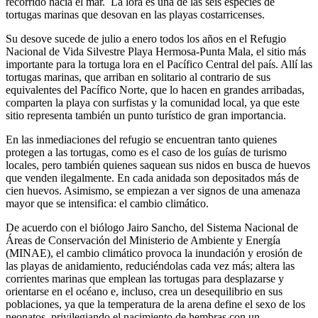
recorrido hacia el mar. La lora es una de las seis especies de
tortugas marinas que desovan en las playas costarricenses.
Su desove sucede de julio a enero todos los años en el Refugio
Nacional de Vida Silvestre Playa Hermosa-Punta Mala, el sitio más
importante para la tortuga lora en el Pacífico Central del país. Allí las
tortugas marinas, que arriban en solitario al contrario de sus
equivalentes del Pacífico Norte, que lo hacen en grandes arribadas,
comparten la playa con surfistas y la comunidad local, ya que este
sitio representa también un punto turístico de gran importancia.
En las inmediaciones del refugio se encuentran tanto quienes
protegen a las tortugas, como es el caso de los guías de turismo
locales, pero también quienes saquean sus nidos en busca de huevos
que venden ilegalmente. En cada anidada son depositados más de
cien huevos. Asimismo, se empiezan a ver signos de una amenaza
mayor que se intensifica: el cambio climático.
De acuerdo con el biólogo Jairo Sancho, del Sistema Nacional de
Áreas de Conservación del Ministerio de Ambiente y Energía
(MINAE), el cambio climático provoca la inundación y erosión de
las playas de anidamiento, reduciéndolas cada vez más; altera las
corrientes marinas que emplean las tortugas para desplazarse y
orientarse en el océano e, incluso, crea un desequilibrio en sus
poblaciones, ya que la temperatura de la arena define el sexo de los
neonatos, privilegiando el nacimiento de hembras con un