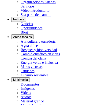
Organizaciones Aliadas
Servicios
Video introductorio
Sea parte del cambio
Noticias
Noticias
Oportunidades
Blog
Áreas focales
Agricultura y ganadería
Agua dulce
Bosques y biodiversidad
Cambio climático en cifras
Ciencia del clima
Energía verde e inclusiva
Mares y costas
Ciudades
Turismo sostenible
Multimedia
Documentos
Imágenes
Videos
Audios
Material gráfico