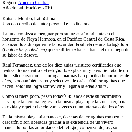
Región:
América Central
Año de publicación::
2019
Katiana Murillo, LatinClima
Uso con crédito de autor personal e institucional
La luna empieza a menguar pero su luz es aún brillante en el
horizonte de Playa Hermosa, en el Pacífico Central de Costa Rica,
alcanzando a dibujar entre la oscuridad la silueta de una tortuga lora
(
Lepidochelys olivácea)
que se dirige exhausta hacia el mar luego de
su labor de desove.
Raúl Fernández, uno de los diez guías turísticos certificados que
realizan tours dentro del refugio, lo explica muy bien. Se trata de un
ritual silencioso que las tortugas marinas han practicado por miles de
años, pero también es muy selectivo: de cada 1000 tortuguitas que
nacen, solo una logra sobrevivir y llegar a la edad adulta.
Como si fuera poco, pasan todavía 45 años desde su nacimiento
hasta que la hembra regresa a la misma playa que la vio nacer, para
dar vida y repetir el ciclo varias veces en un intervalo de dos años.
En la misma playa, al amanecer, decenas de tortuguitas rompen el
cascarón o son liberadas gracias a la existencia de un vivero
manejado por las autoridades del refugio, comenzando, así, su