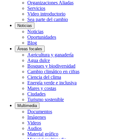
Organizaciones Aliadas
Servicios
Video introductorio
Sea parte del cambio
Noticias
Noticias
Oportunidades
Blog
Áreas focales
Agricultura y ganadería
Agua dulce
Bosques y biodiversidad
Cambio climático en cifras
Ciencia del clima
Energía verde e inclusiva
Mares y costas
Ciudades
Turismo sostenible
Multimedia
Documentos
Imágenes
Videos
Audios
Material gráfico