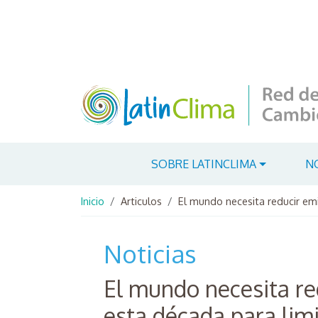
Pasar al contenido principal
Navegación principal
SOBRE LATINCLIMA
N
Ruta de navegación
Inicio
Articulos
El mundo necesita reducir emi
Noticias
El mundo necesita re
esta década para limi