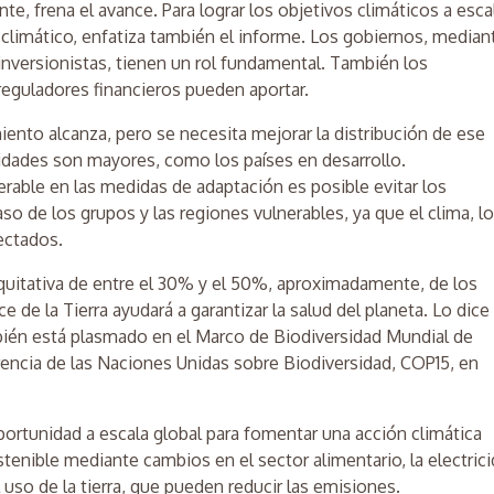
te, frena el avance. Para lograr los objetivos climáticos a esca
 climático, enfatiza también el informe. Los gobiernos, median
s inversionistas, tienen un rol fundamental. También los
 reguladores financieros pueden aportar.
miento alcanza, pero se necesita mejorar la distribución de ese
idades son mayores, como los países en desarrollo.
able en las medidas de adaptación es posible evitar los
so de los grupos y las regiones vulnerables, ya que el clima, l
nectados.
equitativa de entre el 30% y el 50%, aproximadamente, de los
e de la Tierra ayudará a garantizar la salud del planeta. Lo dice
mbién está plasmado en el Marco de Biodiversidad Mundial de
ncia de las Naciones Unidas sobre Biodiversidad, COP15, en
ortunidad a escala global para fomentar una acción climática
tenible mediante cambios en el sector alimentario, la electrici
 el uso de la tierra, que pueden reducir las emisiones.