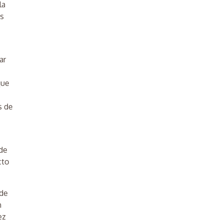
la
as
ar
que
s de
 de
cto
 de
n
ez