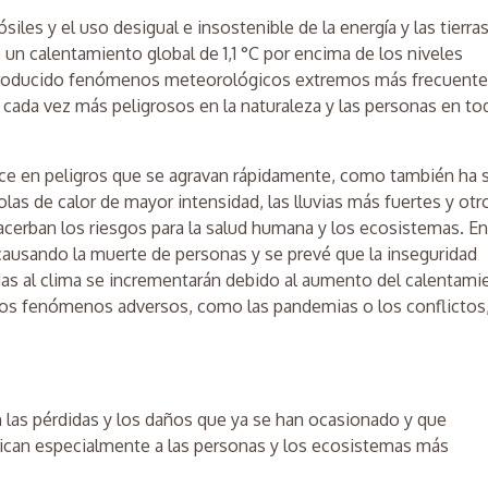
les y el uso desigual e insostenible de la energía y las tierra
un calentamiento global de 1,1 °C por encima de los niveles
 producido fenómenos meteorológicos extremos más frecuente
ada vez más peligrosos en la naturaleza y las personas en to
ce en peligros que se agravan rápidamente, como también ha 
las de calor de mayor intensidad, las lluvias más fuertes y otr
rban los riesgos para la salud humana y los ecosistemas. En
 causando la muerte de personas y se prevé que la inseguridad
adas al clima se incrementarán debido al aumento del calentami
ros fenómenos adversos, como las pandemias o los conflictos
n las pérdidas y los daños que ya se han ocasionado y que
udican especialmente a las personas y los ecosistemas más