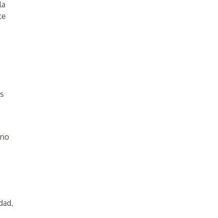
la
te
os
 no
dad,