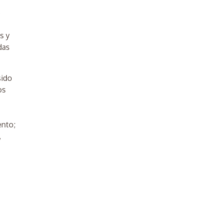
s
s y
das
sido
os
ento;
,