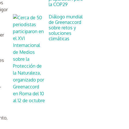
os
la COP29
igor
Diálogo mundial
de Greenaccord
sobre retos y
soluciones
er
climáticas
o
es
,
s
nto,