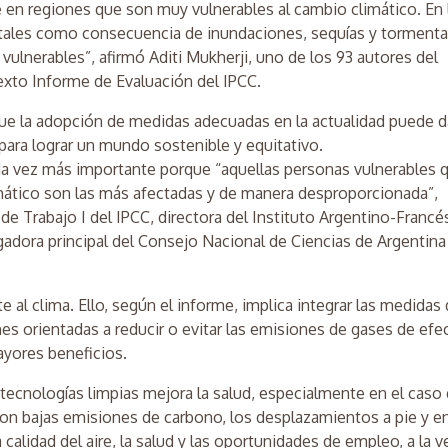
e en regiones que son muy vulnerables al cambio climático. En 
rtales como consecuencia de inundaciones, sequías y torment
vulnerables”, afirmó Aditi Mukherji, uno de los 93 autores del
 Sexto Informe de Evaluación del IPCC.
que la adopción de medidas adecuadas en la actualidad puede d
para lograr un mundo sostenible y equitativo.
cada vez más importante porque “aquellas personas vulnerables 
mático son las más afectadas y de manera desproporcionada”,
 de Trabajo I del IPCC, directora del Instituto Argentino-Francé
igadora principal del Consejo Nacional de Ciencias de Argentina
te al clima. Ello, según el informe, implica integrar las medidas
es orientadas a reducir o evitar las emisiones de gases de efe
ayores beneficios.
s tecnologías limpias mejora la salud, especialmente en el caso
n con bajas emisiones de carbono, los desplazamientos a pie y e
a calidad del aire, la salud y las oportunidades de empleo, a la v