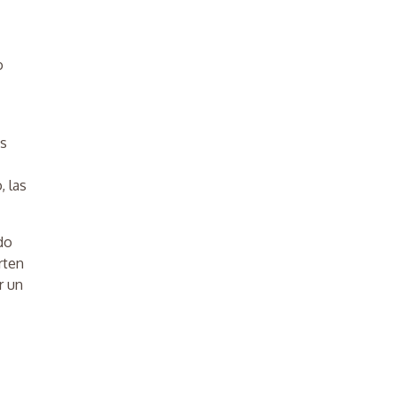
o
os
, las
do
rten
r un