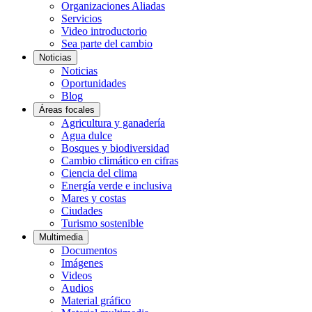
Organizaciones Aliadas
Servicios
Video introductorio
Sea parte del cambio
Noticias
Noticias
Oportunidades
Blog
Áreas focales
Agricultura y ganadería
Agua dulce
Bosques y biodiversidad
Cambio climático en cifras
Ciencia del clima
Energía verde e inclusiva
Mares y costas
Ciudades
Turismo sostenible
Multimedia
Documentos
Imágenes
Videos
Audios
Material gráfico