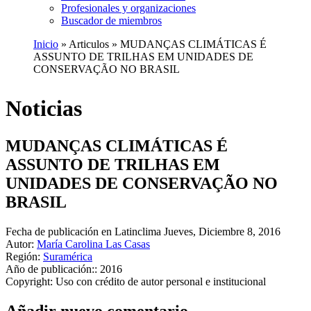
Profesionales y organizaciones
Buscador de miembros
Inicio
Articulos
MUDANÇAS CLIMÁTICAS É
ASSUNTO DE TRILHAS EM UNIDADES DE
Ruta
CONSERVAÇÃO NO BRASIL
de
navegación
Noticias
MUDANÇAS CLIMÁTICAS É
ASSUNTO DE TRILHAS EM
UNIDADES DE CONSERVAÇÃO NO
BRASIL
Fecha de publicación en Latinclima
Jueves, Diciembre 8, 2016
Autor:
María Carolina Las Casas
Región:
Suramérica
Año de publicación::
2016
Copyright:
Uso con crédito de autor personal e institucional
Añadir nuevo comentario