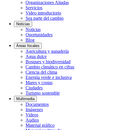
Organizaciones Aliadas
Servicios
Video introductorio
Sea parte del cambio
Noticias
Noticias
Oportunidades
Blog
Áreas focales
Agricultura y ganadería
Agua dulce
Bosques y biodiversidad
Cambio climático en cifras
Ciencia del clima
Energía verde e inclusiva
Mares y costas
Ciudades
Turismo sostenible
Multimedia
Documentos
Imágenes
Videos
Audios
Material gráfico