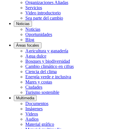
Organizaciones Aliadas
Servicios
Video introductorio
Sea parte del cambio
Noticias
Noticias
Oportunidades
Blog
Áreas focales
Agricultura y ganadería
Agua dulce
Bosques y biodiversidad
Cambio climático en cifras
Ciencia del clima
Energía verde e inclusiva
Mares y costas
Ciudades
Turismo sostenible
Multimedia
Documentos
Imágenes
Videos
Audios
Material gráfico