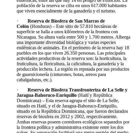
endémicas, entre las que hay 14 en peligro de extinción. La
población de la reserva se cifra en unos 617.000 habitantes
que viven esencialmente de la ganadería y el turismo.
·
Reserva de Biosfera de San Marcos de
Colón
(Honduras) – Este sitio de 57.810 hectáreas de
superficie se halla a unos kilómetros de la frontera con
Nicaragua. Su altura varía entre 500 y 1.700 metros. Alberga
una importante diversidad biológica y varias especies
endémicas de animales. En el perímetro de la reserva hay 18
pueblos en los que viven 26.350 personas. Las principales
actividades productivas de la reserva son: la horticultura, la
fruticultura, la floricultura, la caficultura, la ganadería y la
producción lechera. La región es reputada por sus productos
de guarnicionería (cinturones, botas, arreos para
cabalgaduras, etc.).
·
Reserva de Biosfera Transfronteriza de La Selle y
Jaragua-Bahoruco-Enriquillo
(Haití y República
Dominicana) – Esta reserva agrupa el sitio de La Selle,
situado en Haití, y el de Jaragua-Bahoruco-Enriquillo,
situado en la República Dominicana, que fueron declarados
reservas de biosfera en 2012 y 2002, respectivamente.
Ambas reservas poseen corredores ecológicos separados por
la frontera política y administrativa existente entre los dos
países. Su agrupación facilitará una mejor gestión del medio