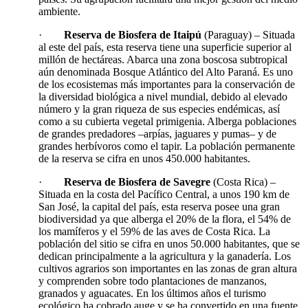
ambiente.
·
Reserva de Biosfera de Itaipú
(Paraguay) – Situada
al este del país, esta reserva tiene una superficie superior al
millón de hectáreas. Abarca una zona boscosa subtropical
aún denominada Bosque Atlántico del Alto Paraná. Es uno
de los ecosistemas más importantes para la conservación de
la diversidad biológica a nivel mundial, debido al elevado
número y la gran riqueza de sus especies endémicas, así
como a su cubierta vegetal primigenia. Alberga poblaciones
de grandes predadores –arpías, jaguares y pumas– y de
grandes herbívoros como el tapir. La población permanente
de la reserva se cifra en unos 450.000 habitantes.
·
Reserva de Biosfera de Savegre
(Costa Rica) –
Situada en la costa del Pacífico Central, a unos 190 km de
San José, la capital del país, esta reserva posee una gran
biodiversidad ya que alberga el 20% de la flora, el 54% de
los mamíferos y el 59% de las aves de Costa Rica. La
población del sitio se cifra en unos 50.000 habitantes, que se
dedican principalmente a la agricultura y la ganadería. Los
cultivos agrarios son importantes en las zonas de gran altura
y comprenden sobre todo plantaciones de manzanos,
granados y aguacates. En los últimos años el turismo
ecológico ha cobrado auge y se ha convertido en una fuente