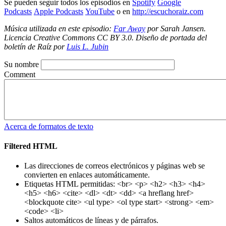
Se pueden seguir todos los episodios en
Spotify
Google
Podcasts
Apple Podcasts
YouTube
o en
http://escuchoraiz.com
Música utilizada en este episodio:
Far Away
por Sarah Jansen.
Licencia Creative Commons CC BY 3.0. Diseño de portada del
boletín de Raíz por
Luis L. Jubin
Su nombre
Comment
Acerca de formatos de texto
Filtered HTML
Las direcciones de correos electrónicos y páginas web se
convierten en enlaces automáticamente.
Etiquetas HTML permitidas: <br> <p> <h2> <h3> <h4>
<h5> <h6> <cite> <dl> <dt> <dd> <a hreflang href>
<blockquote cite> <ul type> <ol type start> <strong> <em>
<code> <li>
Saltos automáticos de líneas y de párrafos.