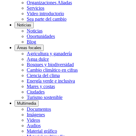
Organizaciones Aliadas
Servicios
Video introductorio
Sea parte del cambio
Noticias
Noticias
Oportunidades
Blog
Áreas focales
Agricultura y ganadería
Agua dulce
Bosques y biodiversidad
Cambio climático en cifras
Ciencia del clima
Energía verde e inclusiva
Mares y costas
Ciudades
Turismo sostenible
Multimedia
Documentos
Imágenes
Videos
Audios
Material gráfico