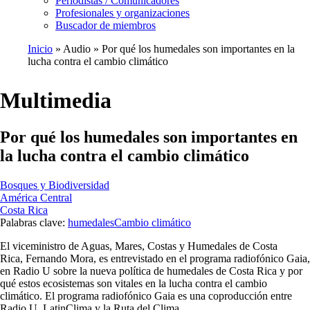
Periodistas / Comunicadores
Profesionales y organizaciones
Buscador de miembros
Inicio
Audio
Por qué los humedales son importantes en la
lucha contra el cambio climático
Ruta
de
Multimedia
navegación
Por qué los humedales son importantes en
la lucha contra el cambio climático
Bosques y Biodiversidad
América Central
Costa Rica
Palabras clave:
humedales
Cambio climático
El viceministro de Aguas, Mares, Costas y Humedales de Costa
Rica, Fernando Mora, es entrevistado en el programa radiofónico Gaia,
en Radio U sobre la nueva política de humedales de Costa Rica y por
qué estos ecosistemas son vitales en la lucha contra el cambio
climático. El programa radiofónico Gaia es una coproducción entre
Radio U, LatinClima y la Ruta del Clima.