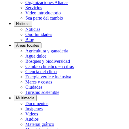
Organizaciones Aliadas
Servicios
Video introductorio
Sea parte del cambio
Noticias
Noticias
Oportunidades
Blog
Áreas focales
Agricultura y ganadería
Agua dulce
Bosques y biodiversidad
Cambio climático en cifras
Ciencia del clima
Energía verde e inclusiva
Mares y costas
Ciudades
Turismo sostenible
Multimedia
Documentos
Imágenes
Videos
Audios
Material gráfico