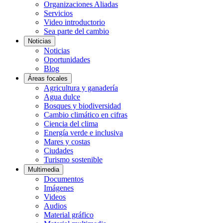
Organizaciones Aliadas
Servicios
Video introductorio
Sea parte del cambio
Noticias
Noticias
Oportunidades
Blog
Áreas focales
Agricultura y ganadería
Agua dulce
Bosques y biodiversidad
Cambio climático en cifras
Ciencia del clima
Energía verde e inclusiva
Mares y costas
Ciudades
Turismo sostenible
Multimedia
Documentos
Imágenes
Videos
Audios
Material gráfico