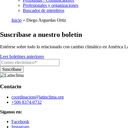
Periodistas / Comunicadores
Profesionales y organizaciones
Buscador de miembros
Inicio
Diego Arguedas Ortiz
Ruta
Suscríbase a nuestro boletín
de
navegación
Entérese sobre todo lo relacionado con cambio climático en América La
Leer boletines anteriores
Contacto
coordinacion@latinclima.org
+506 8374-0732
Síganos en:
Facebook
Instagram