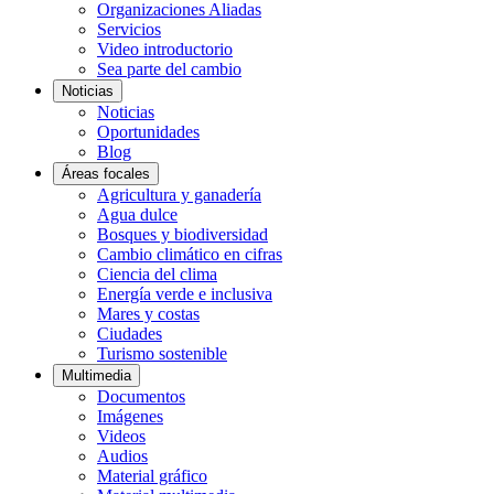
Organizaciones Aliadas
Servicios
Video introductorio
Sea parte del cambio
Noticias
Noticias
Oportunidades
Blog
Áreas focales
Agricultura y ganadería
Agua dulce
Bosques y biodiversidad
Cambio climático en cifras
Ciencia del clima
Energía verde e inclusiva
Mares y costas
Ciudades
Turismo sostenible
Multimedia
Documentos
Imágenes
Videos
Audios
Material gráfico