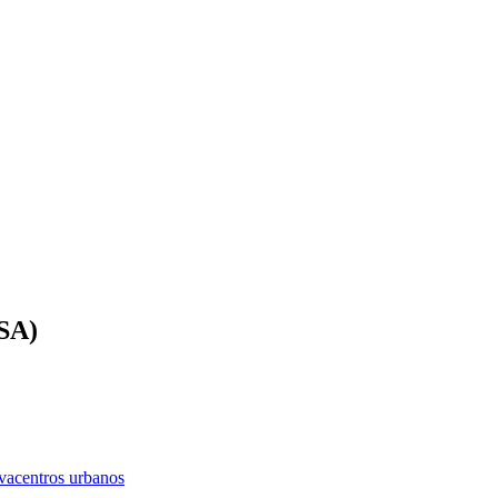
ASA)
iva
centros urbanos