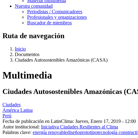
Material multimedia
Nuestra comunidad
Periodistas / Comunicadores
Profesionales y organizaciones
Buscador de miembros
Ruta de navegación
Inicio
Documentos
Ciudades Autosostenibles Amazónicas (CASA)
Multimedia
Ciudades Autosostenibles Amazónicas (C
Ciudades
América Latina
Perú
Fecha de publicación en LatinClima:
Jueves, Enero 17, 2019 - 12:00
Autor institucional:
Iniciativa Ciudades Resilientes al Clima
Palabras clave:
energía renovable
diseño
prototipo
tecnología construct