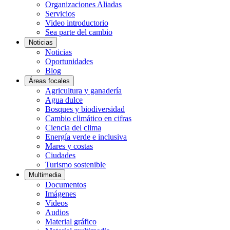
Organizaciones Aliadas
Servicios
Video introductorio
Sea parte del cambio
Noticias
Noticias
Oportunidades
Blog
Áreas focales
Agricultura y ganadería
Agua dulce
Bosques y biodiversidad
Cambio climático en cifras
Ciencia del clima
Energía verde e inclusiva
Mares y costas
Ciudades
Turismo sostenible
Multimedia
Documentos
Imágenes
Videos
Audios
Material gráfico