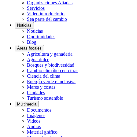
Organizaciones Aliadas
Servicios
Video introductorio
Sea parte del cambio
Noticias
Noticias
Oportunidades
Blog
Áreas focales
Agricultura y ganadería
Agua dulce
Bosques y biodiversidad
Cambio climático en cifras
Ciencia del clima
Energía verde e inclusiva
Mares y costas
Ciudades
Turismo sostenible
Multimedia
Documentos
Imágenes
Videos
Audios
Material gráfico